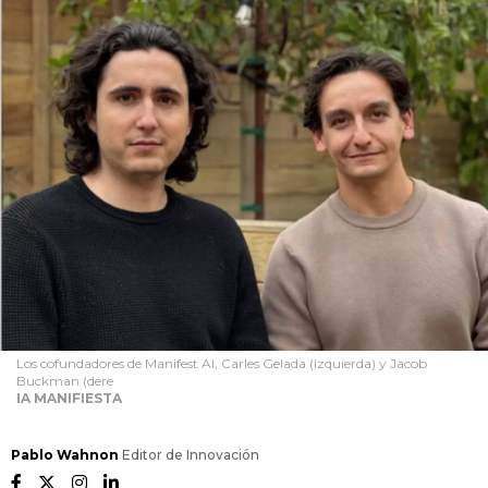
Los cofundadores de Manifest AI, Carles Gelada (izquierda) y Jacob
Buckman (dere
IA MANIFIESTA
Pablo Wahnon
Editor de Innovación