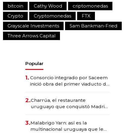
bitcoin
Cathy Wood
criptomonedas
Crypto
Cryptomonedas
FTX
Grayscale Investments
Sam Bankman-Fried
Three Arrows Capital
Popular
1.
Consorcio integrado por Saceem
inició obra del primer viaducto de
los Accesos Este a Montevideo;
inversión total asciende a US$ 54
2.
Charrúa, el restaurante
millones
uruguayo que conquistó Madrid:
sirve 300 cubiertos diarios, agota
reservas con un mes de
3.
Malabrigo Yarn: así es la
anticipación y prepara apertura
multinacional uruguaya que le