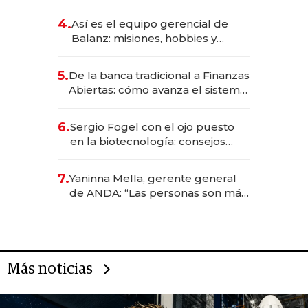
da de tejer al mundo
4.
Así es el equipo gerencial de
Balanz: misiones, hobbies y
metas para este año
5.
De la banca tradicional a Finanzas
Abiertas: cómo avanza el sistema
financiero uruguayo
6.
Sergio Fogel con el ojo puesto
en la biotecnología: consejos
para emprendedores,
oportunidades de inversión y el
7.
Yaninna Mella, gerente general
rol de la IA
de ANDA: “Las personas son más
importantes que los problemas”
Más noticias