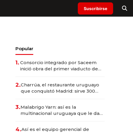
Suscribirse
Popular
1.
Consorcio integrado por Saceem
inició obra del primer viaducto de
los Accesos Este a Montevideo;
inversión total asciende a US$ 54
2.
Charrúa, el restaurante uruguayo
millones
que conquistó Madrid: sirve 300
cubiertos diarios, agota reservas
con un mes de anticipación y
3.
Malabrigo Yarn: así es la
prepara apertura
multinacional uruguaya que le da
de tejer al mundo
4.
Así es el equipo gerencial de