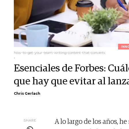
INN
how-to-get-your-team-writing-content-that-converts
.
Esenciales de Forbes: Cuál
que hay que evitar al lan
Chris Gerlach
SHARE
A lo largo de los años, h