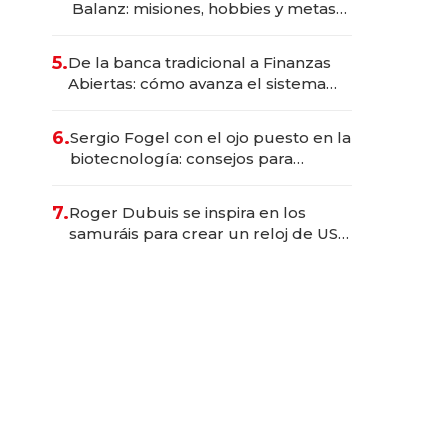
Balanz: misiones, hobbies y metas
para este año
5.
De la banca tradicional a Finanzas
Abiertas: cómo avanza el sistema
financiero uruguayo
6.
Sergio Fogel con el ojo puesto en la
biotecnología: consejos para
emprendedores, oportunidades de
inversión y el rol de la IA
7.
Roger Dubuis se inspira en los
samuráis para crear un reloj de US$
384.000