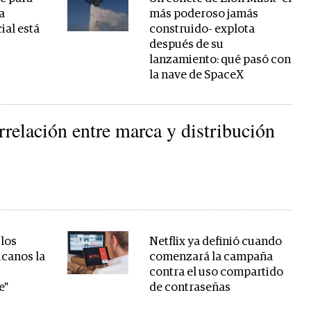
a
más poderoso jamás
cial está
construido- explota
después de su
lanzamiento: qué pasó con
la nave de SpaceX
errelación entre marca y distribución
 los
Netflix ya definió cuando
icanos la
comenzará la campaña
a
contra el uso compartido
e"
de contraseñas