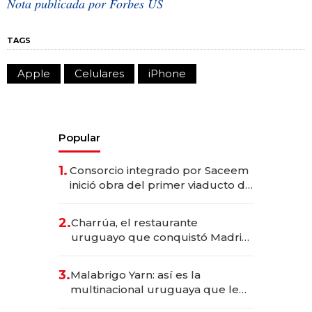
Nota publicada por Forbes US
TAGS
Apple
Celulares
iPhone
Popular
1.
Consorcio integrado por Saceem
inició obra del primer viaducto de
los Accesos Este a Montevideo;
inversión total asciende a US$ 54
2.
Charrúa, el restaurante
millones
uruguayo que conquistó Madrid:
sirve 300 cubiertos diarios, agota
reservas con un mes de
3.
Malabrigo Yarn: así es la
anticipación y prepara apertura
multinacional uruguaya que le
da de tejer al mundo