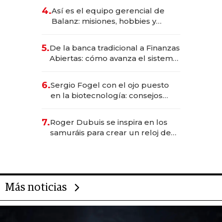
4.
Así es el equipo gerencial de
Balanz: misiones, hobbies y
metas para este año
5.
De la banca tradicional a Finanzas
Abiertas: cómo avanza el sistema
financiero uruguayo
6.
Sergio Fogel con el ojo puesto
en la biotecnología: consejos
para emprendedores,
oportunidades de inversión y el
7.
Roger Dubuis se inspira en los
rol de la IA
samuráis para crear un reloj de
US$ 384.000
Más noticias