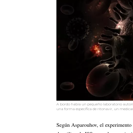
A bordo había un pequeño laboratorio automat
una forma específica de ritonavir, un medica
Según Asparouhov, el experimento f