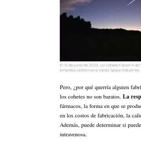
El 12 de junio de 2023, un cohete Falcon 9 de S
empresa californiana Varda Space Industries.
Pero, ¿por qué querría alguien fabr
La resp
los cohetes no son baratos.
fármacos, la forma en que se produc
en los costos de fabricación, la cali
Además, puede determinar si puede 
intravenosa.