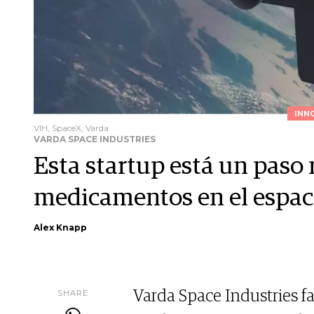
INN
VIH, SpaceX, Varda
VARDA SPACE INDUSTRIES
Esta startup está un paso 
medicamentos en el espac
Alex Knapp
SHARE
Varda Space Industries f