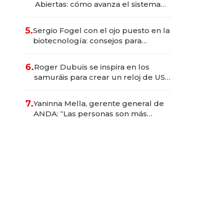
Abiertas: cómo avanza el sistema
financiero uruguayo
5.
Sergio Fogel con el ojo puesto en la
biotecnología: consejos para
emprendedores, oportunidades de
inversión y el rol de la IA
6.
Roger Dubuis se inspira en los
samuráis para crear un reloj de US$
384.000
7.
Yaninna Mella, gerente general de
ANDA: “Las personas son más
importantes que los problemas”