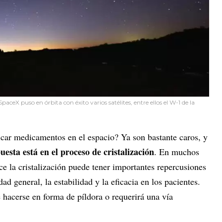
paceX puso en órbita con éxito varios satélites, entre ellos el W-1 de la
icar medicamentos en el espacio? Ya son bastante caros, y
uesta está en el proceso de cristalización
. En muchos
e la cristalización puede tener importantes repercusiones
dad general, la estabilidad y la eficacia en los pacientes.
hacerse en forma de píldora o requerirá una vía