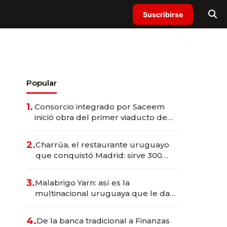
Suscribirse
Popular
1.
Consorcio integrado por Saceem
inició obra del primer viaducto de
los Accesos Este a Montevideo;
inversión total asciende a US$ 54
2.
Charrúa, el restaurante uruguayo
millones
que conquistó Madrid: sirve 300
cubiertos diarios, agota reservas
con un mes de anticipación y
3.
Malabrigo Yarn: así es la
prepara apertura
multinacional uruguaya que le da
de tejer al mundo
4.
De la banca tradicional a Finanzas