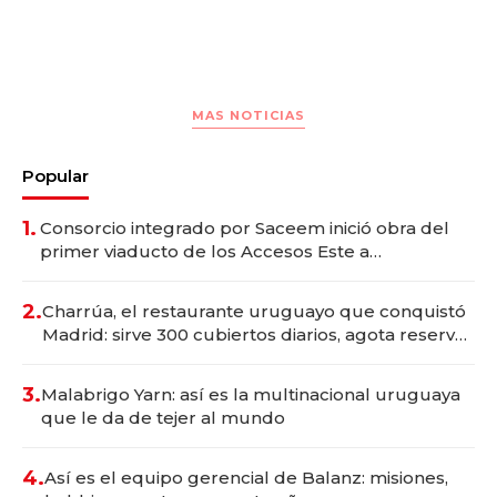
MAS NOTICIAS
Popular
1.
Consorcio integrado por Saceem inició obra del
primer viaducto de los Accesos Este a
Montevideo; inversión total asciende a US$ 54
millones
2.
Charrúa, el restaurante uruguayo que conquistó
Madrid: sirve 300 cubiertos diarios, agota reservas
con un mes de anticipación y prepara apertura
3.
Malabrigo Yarn: así es la multinacional uruguaya
que le da de tejer al mundo
4.
Así es el equipo gerencial de Balanz: misiones,