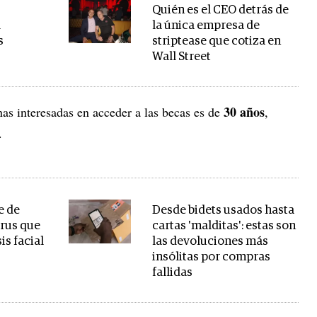
Quién es el CEO detrás de
l
la única empresa de
s
striptease que cotiza en
Wall Street
30 años
as interesadas en acceder a las becas es de
,
d.
e de
Desde bidets usados hasta
irus que
cartas 'malditas': estas son
is facial
las devoluciones más
insólitas por compras
fallidas