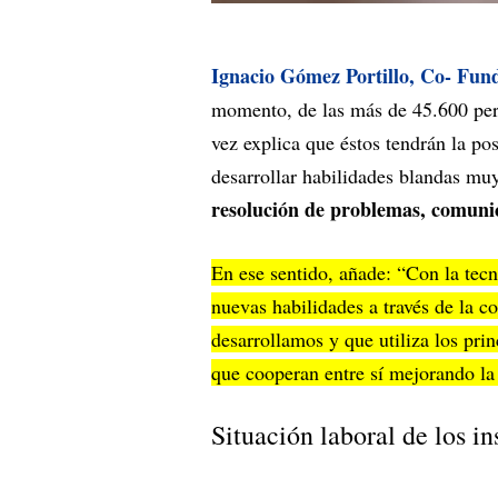
Ignacio Gómez Portillo, Co- Fun
momento, de las más de 45.600 per
vez explica que éstos tendrán la po
desarrollar habilidades blandas mu
resolución de problemas, comunic
En ese sentido, añade: “Con la tec
nuevas habilidades a través de la co
desarrollamos y que utiliza los pri
que cooperan entre sí mejorando la
Situación laboral de los i