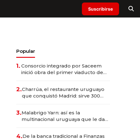
Suscribirse
Popular
1.
Consorcio integrado por Saceem
inició obra del primer viaducto de
los Accesos Este a Montevideo;
inversión total asciende a US$ 54
2.
Charrúa, el restaurante uruguayo
millones
que conquistó Madrid: sirve 300
cubiertos diarios, agota reservas
con un mes de anticipación y
3.
Malabrigo Yarn: así es la
prepara apertura
multinacional uruguaya que le da
de tejer al mundo
4.
De la banca tradicional a Finanzas