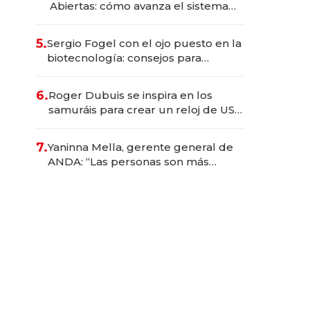
Abiertas: cómo avanza el sistema
financiero uruguayo
5.
Sergio Fogel con el ojo puesto en la
biotecnología: consejos para
emprendedores, oportunidades de
inversión y el rol de la IA
6.
Roger Dubuis se inspira en los
samuráis para crear un reloj de US$
384.000
7.
Yaninna Mella, gerente general de
ANDA: “Las personas son más
importantes que los problemas”