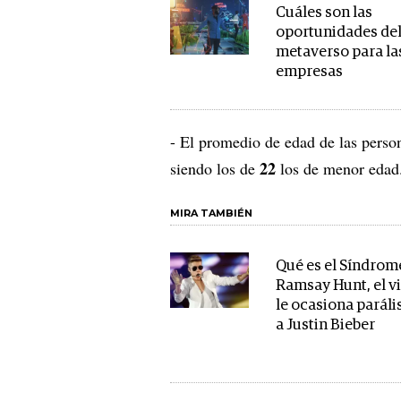
Cuáles son las
oportunidades de
metaverso para la
empresas
- El promedio de edad de las person
22
siendo los de
los de menor eda
MIRA TAMBIÉN
Qué es el Síndrom
Ramsay Hunt, el v
le ocasiona parális
a Justin Bieber