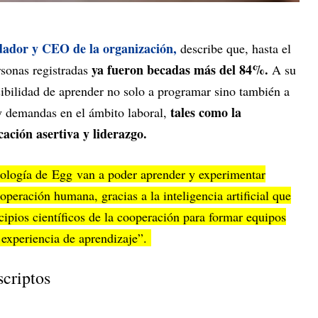
dador y CEO de la organización,
describe que, hasta el
ya fueron becadas más del 84%.
sonas registradas
A su
sibilidad de aprender no solo a programar sino también a
tales como la
y demandas en el ámbito laboral,
ación asertiva y liderazgo.
nología de Egg van a poder aprender y experimentar
operación humana, gracias a la inteligencia artificial que
ncipios científicos de la cooperación para formar equipos
 experiencia de aprendizaje”.
nscriptos