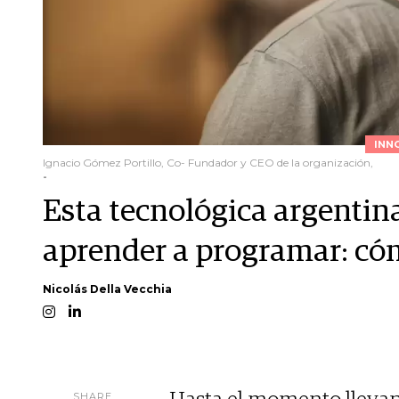
INN
Ignacio Gómez Portillo, Co- Fundador y CEO de la organización,
-
Esta tecnológica argentina
aprender a programar: có
Nicolás Della Vecchia
SHARE