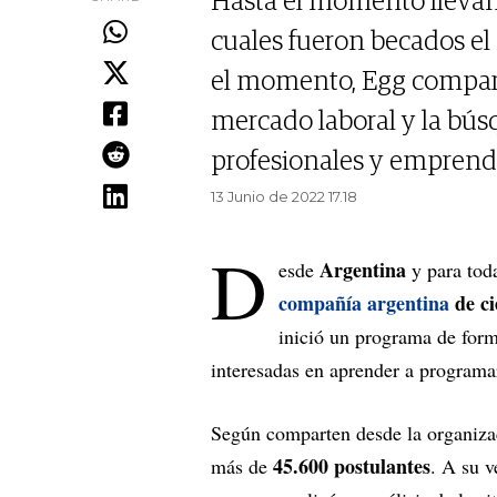
Hasta el momento llevan
cuales fueron becados el
el momento, Egg comparte
mercado laboral y la bús
profesionales y emprend
13 Junio de 2022 17.18
D
Argentina
esde
y para to
compañía argentina
de ci
inició un programa de form
interesadas en aprender a program
Según comparten desde la organiz
45.600 postulantes
más de
. A su v