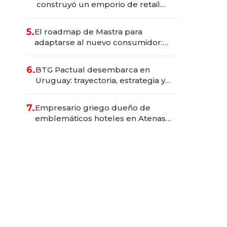
construyó un emporio de retail
físico cuando todos miraban
internet, evalúa desembarcar en
5.
El roadmap de Mastra para
Uruguay y Paraguay
adaptarse al nuevo consumidor:
compró Gin Pinares, invirtió para
entrar al mercado ready to drink y
6.
BTG Pactual desembarca en
mira al exterior
Uruguay: trayectoria, estrategia y
objetivos del gigante brasileño que
integra las operaciones de HSBC en
7.
Empresario griego dueño de
el país
emblemáticos hoteles en Atenas
construye un barrio privado en
Punta Ballena junto a Guillermo
Jacob, de CHR Group