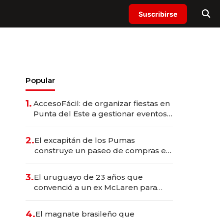
Suscribirse
Popular
1.
AccesoFácil: de organizar fiestas en
Punta del Este a gestionar eventos
corporativos y mover millones de
dólares en toda la región
2.
El excapitán de los Pumas
construye un paseo de compras en
La Barra con inversión de US$ 8
millones
3.
El uruguayo de 23 años que
convenció a un ex McLaren para
crear un hypercar desde cero
4.
El magnate brasileño que