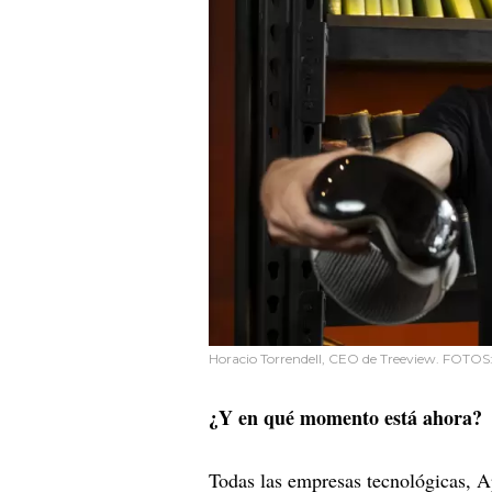
Horacio Torrendell, CEO de Treeview. FOTOS
¿Y en qué momento está ahora?
Todas las empresas tecnológicas, A