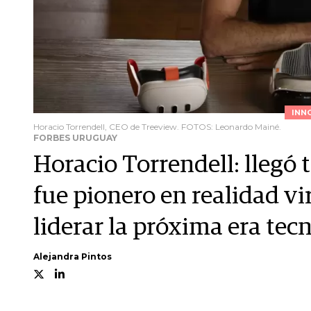
INN
Horacio Torrendell, CEO de Treeview. FOTOS: Leonardo Mainé.
FORBES URUGUAY
Horacio Torrendell: llegó 
fue pionero en realidad vi
liderar la próxima era tec
Alejandra Pintos