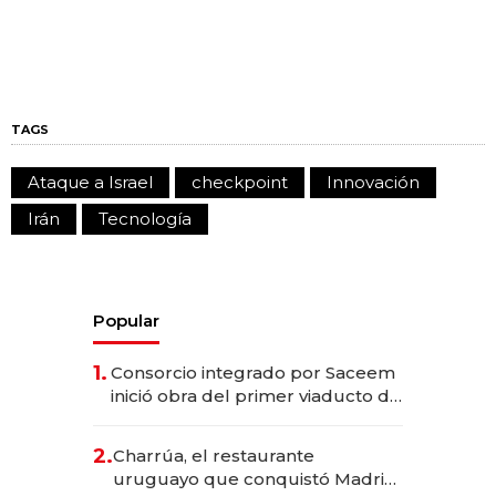
TAGS
Ataque a Israel
checkpoint
Innovación
Irán
Tecnología
Popular
1.
Consorcio integrado por Saceem
inició obra del primer viaducto de
los Accesos Este a Montevideo;
inversión total asciende a US$ 54
2.
Charrúa, el restaurante
millones
uruguayo que conquistó Madrid: