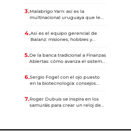
sirve 300 cubiertos diarios, agota
reservas con un mes de
3.
Malabrigo Yarn: así es la
anticipación y prepara apertura
multinacional uruguaya que le
da de tejer al mundo
4.
Así es el equipo gerencial de
Balanz: misiones, hobbies y
metas para este año
5.
De la banca tradicional a Finanzas
Abiertas: cómo avanza el sistema
financiero uruguayo
6.
Sergio Fogel con el ojo puesto
en la biotecnología: consejos
para emprendedores,
oportunidades de inversión y el
7.
Roger Dubuis se inspira en los
rol de la IA
samuráis para crear un reloj de
US$ 384.000