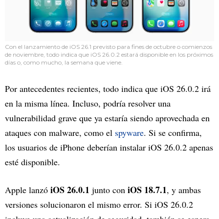
Con el lanzamiento de iOS 26.1 previsto para fines de octubre o comienzos
de noviembre, todo indica que iOS 26.0.2 estará disponible en los próximos
días o, como mucho, la semana que viene.
Por antecedentes recientes, todo indica que iOS 26.0.2 irá
en la misma línea. Incluso, podría resolver una
vulnerabilidad grave que ya estaría siendo aprovechada en
ataques con malware, como el
spyware
. Si se confirma,
los usuarios de iPhone deberían instalar iOS 26.0.2 apenas
esté disponible.
iOS 26.0.1
iOS 18.7.1
Apple lanzó
junto con
, y ambas
versiones solucionaron el mismo error. Si iOS 26.0.2
incluye una actualización de seguridad, también se espera