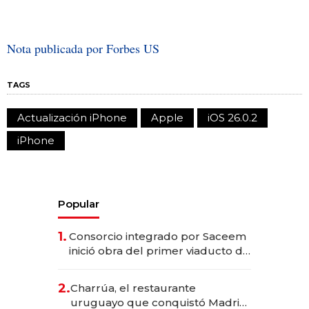
Nota publicada por Forbes US
TAGS
Actualización iPhone
Apple
iOS 26.0.2
iPhone
Popular
1.
Consorcio integrado por Saceem
inició obra del primer viaducto de
los Accesos Este a Montevideo;
inversión total asciende a US$ 54
2.
Charrúa, el restaurante
millones
uruguayo que conquistó Madrid: