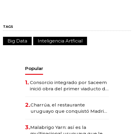
TAGS
Big Data
Inteligencia Artficial
Popular
1.
Consorcio integrado por Saceem
inició obra del primer viaducto de
los Accesos Este a Montevideo;
inversión total asciende a US$ 54
2.
Charrúa, el restaurante
millones
uruguayo que conquistó Madrid:
sirve 300 cubiertos diarios, agota
reservas con un mes de
3.
Malabrigo Yarn: así es la
anticipación y prepara apertura
multinacional uruguaya que le