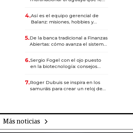
da de tejer al mundo
4.
Así es el equipo gerencial de
Balanz: misiones, hobbies y
metas para este año
5.
De la banca tradicional a Finanzas
Abiertas: cómo avanza el sistema
financiero uruguayo
6.
Sergio Fogel con el ojo puesto
en la biotecnología: consejos
para emprendedores,
oportunidades de inversión y el
7.
Roger Dubuis se inspira en los
rol de la IA
samuráis para crear un reloj de
US$ 384.000
Más noticias