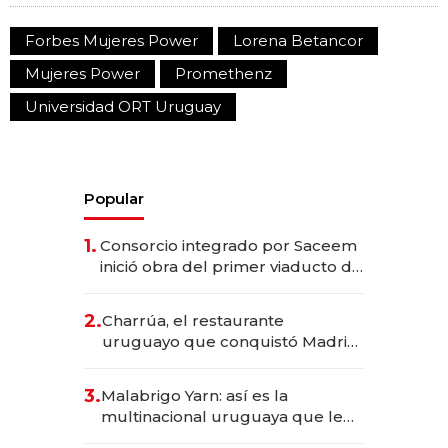
Forbes Mujeres Power
Lorena Betancor
Mujeres Power
Promethenz
Universidad ORT Uruguay
Popular
1.
Consorcio integrado por Saceem
inició obra del primer viaducto de
los Accesos Este a Montevideo;
inversión total asciende a US$ 54
2.
Charrúa, el restaurante
millones
uruguayo que conquistó Madrid:
sirve 300 cubiertos diarios, agota
reservas con un mes de
3.
Malabrigo Yarn: así es la
anticipación y prepara apertura
multinacional uruguaya que le
da de tejer al mundo