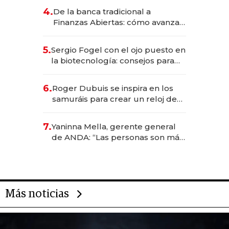
4.
De la banca tradicional a
Finanzas Abiertas: cómo avanza
el sistema financiero uruguayo
5.
Sergio Fogel con el ojo puesto en
la biotecnología: consejos para
emprendedores, oportunidades
de inversión y el rol de la IA
6.
Roger Dubuis se inspira en los
samuráis para crear un reloj de
US$ 384.000
7.
Yaninna Mella, gerente general
de ANDA: “Las personas son más
importantes que los problemas”
Más noticias