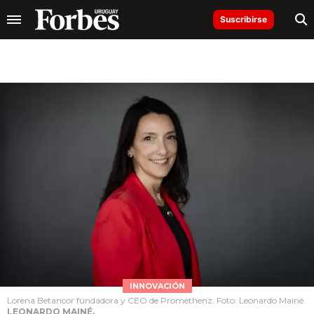
Suscribirse
INNOVACIÓN
Lorena Betancor fundadora y CEO de Promethenz. Foto: Leonardo Mainé.
LEONARDO MAINÉ.