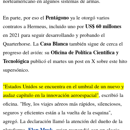
norteamericano en algunos sistemas de armas.
Pentágono
En parte, por eso el
ya le otorgó varios
US$ 60 millones
contratos a Hermeus, incluido uno por
en 2021 para seguir desarrollando y probando el
Casa Blanca
Quarterhorse. La
también sigue de cerca el
Oficina de Política Científica y
progreso del avión: su
Tecnológica
publicó el martes un post en X sobre este hito
supersónico.
"Estados Unidos se encuentra en el umbral de un nuevo y
audaz capítulo en la innovación aeroespacial"
, escribió la
oficina. "Hoy, los viajes aéreos más rápidos, silenciosos,
seguros y eficientes están a la vuelta de la esquina",
agregó. La declaración llamó la atención del dueño de la
Elon Musk
plataforma,
, quien respondió con un elogio