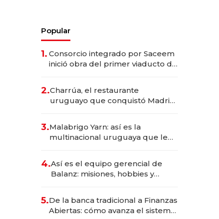
Popular
1.
Consorcio integrado por Saceem
inició obra del primer viaducto de
los Accesos Este a Montevideo;
inversión total asciende a US$ 54
2.
Charrúa, el restaurante
millones
uruguayo que conquistó Madrid:
sirve 300 cubiertos diarios, agota
reservas con un mes de
3.
Malabrigo Yarn: así es la
anticipación y prepara apertura
multinacional uruguaya que le
da de tejer al mundo
4.
Así es el equipo gerencial de
Balanz: misiones, hobbies y
metas para este año
5.
De la banca tradicional a Finanzas
Abiertas: cómo avanza el sistema