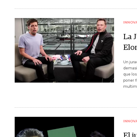
INNOV
La 
Elo
Un jura
demasi
que lo
poner f
multimi
INNOV
El 