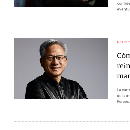
confide
eventua
NEGOC
Cóm
rei
man
La carr
de la i
Forbes.