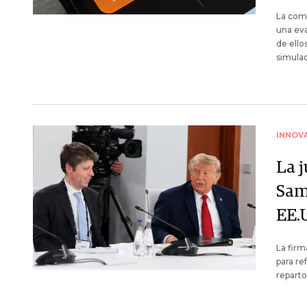
La comp
una eva
de ello
simulac
INNOV
La 
Sam
EE.
La fir
para re
reparto 