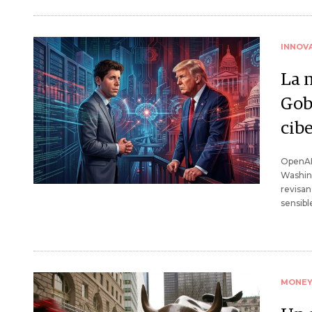
INNOV
La 
Gob
cib
OpenAI 
Washing
revisan
sensibl
MONE