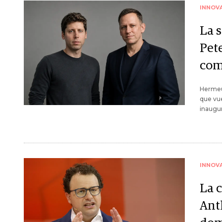
INNOV
La 
Pet
com
Hermeus
que vue
inaugur
INNOV
La c
Anth