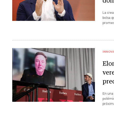
dom
La crea
bolsa q
promesa
INNOV
Elo
ver
pre
En una 
polémic
próxima