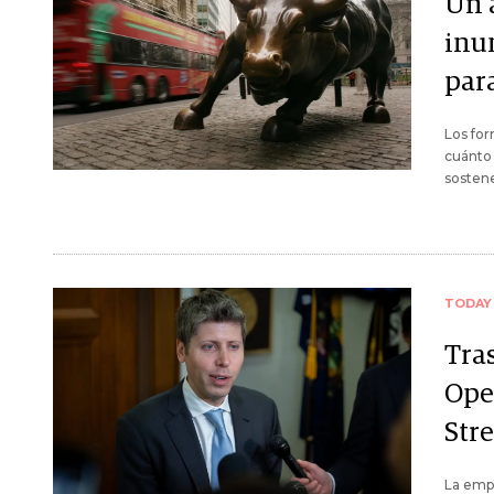
Un 
inu
para
Los for
cuánto 
sostene
TODAY
Tra
Ope
Stre
La emp