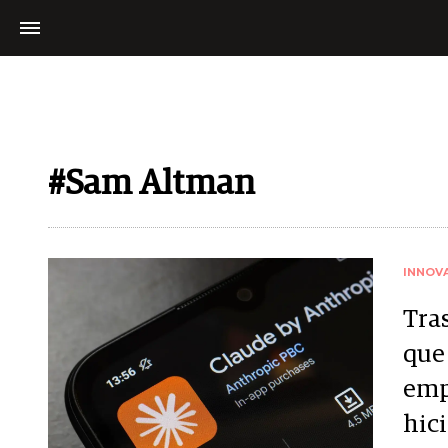
#Sam Altman
INNOV
Tra
que
emp
hic