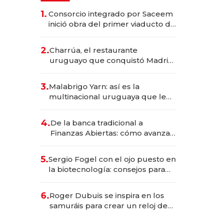
1.
Consorcio integrado por Saceem
inició obra del primer viaducto de
los Accesos Este a Montevideo;
inversión total asciende a US$ 54
2.
Charrúa, el restaurante
millones
uruguayo que conquistó Madrid:
sirve 300 cubiertos diarios, agota
reservas con un mes de
3.
Malabrigo Yarn: así es la
anticipación y prepara apertura
multinacional uruguaya que le
da de tejer al mundo
4.
De la banca tradicional a
Finanzas Abiertas: cómo avanza
el sistema financiero uruguayo
5.
Sergio Fogel con el ojo puesto en
la biotecnología: consejos para
emprendedores, oportunidades
de inversión y el rol de la IA
6.
Roger Dubuis se inspira en los
samuráis para crear un reloj de
US$ 384.000