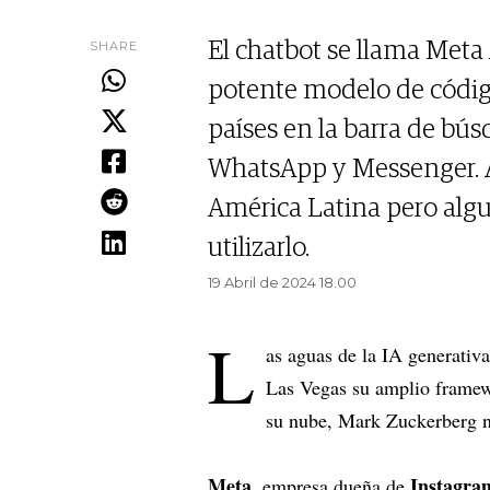
SHARE
El chatbot se llama Meta A
potente modelo de código
países en la barra de bú
WhatsApp y Messenger. A
América Latina pero alg
utilizarlo.
19 Abril de 2024 18.00
L
as aguas de la IA generativ
Las Vegas su amplio framewor
su nube, Mark Zuckerberg no
Meta
Instagra
, empresa dueña de