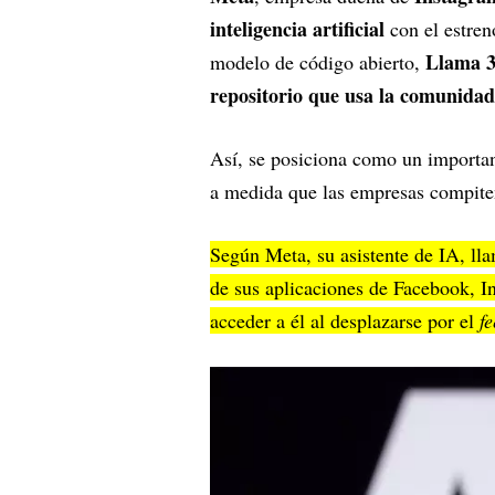
inteligencia artificial
con el estren
Llama 3
modelo de código abierto,
repositorio que usa la comunidad
Así, se posiciona como un importan
a medida que las empresas compiten
Según Meta, su asistente de IA, l
de sus aplicaciones de Facebook, 
acceder a él al desplazarse por el
f