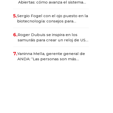
Abiertas: cómo avanza el sistema
financiero uruguayo
5.
Sergio Fogel con el ojo puesto en la
biotecnología: consejos para
emprendedores, oportunidades de
inversión y el rol de la IA
6.
Roger Dubuis se inspira en los
samuráis para crear un reloj de US$
384.000
7.
Yaninna Mella, gerente general de
ANDA: “Las personas son más
importantes que los problemas”