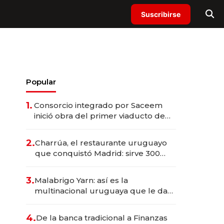
Suscribirse
Popular
1.
Consorcio integrado por Saceem
inició obra del primer viaducto de
los Accesos Este a Montevideo;
inversión total asciende a US$ 54
2.
Charrúa, el restaurante uruguayo
millones
que conquistó Madrid: sirve 300
cubiertos diarios, agota reservas
con un mes de anticipación y
3.
Malabrigo Yarn: así es la
prepara apertura
multinacional uruguaya que le da
de tejer al mundo
4.
De la banca tradicional a Finanzas