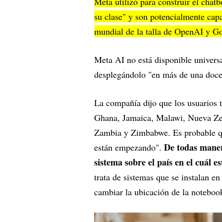
Meta utilizó para construir el chat
su clase" y son potencialmente capa
mundial de la talla de OpenAI y G
Meta AI no está disponible univers
desplegándolo "en más de una doce
La compañía dijo que los usuarios 
Ghana, Jamaica, Malawi, Nueva Zel
Zambia y Zimbabwe. Es probable qu
De todas maner
están empezando".
sistema sobre el país en el cuál e
trata de sistemas que se instalan e
cambiar la ubicación de la notebook