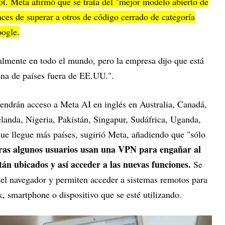
bot. Meta afirmó que se trata del "mejor modelo abierto de
ces de superar a otros de código cerrado de categoría
oogle.
almente en todo el mundo, pero la empresa dijo que está
na de países fuera de EE.UU.".
tendrán acceso a Meta AI en inglés en Australia, Canadá,
anda, Nigeria, Pakistán, Singapur, Sudáfrica, Uganda,
e llegue más países, sugirió Meta, añadiendo que "sólo
as algunos usuarios usan una VPN para engañar al
stán ubicados y así acceder a las nuevas funciones.
Se
n el navegador y permiten acceder a sistemas remotos para
, smartphone o dispositivo que se esté utilizando.