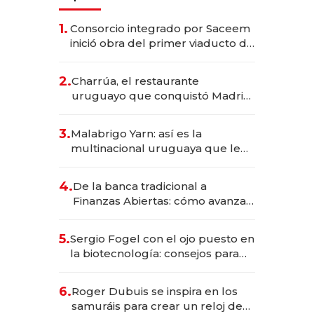
1.
Consorcio integrado por Saceem
inició obra del primer viaducto de
los Accesos Este a Montevideo;
inversión total asciende a US$ 54
2.
Charrúa, el restaurante
millones
uruguayo que conquistó Madrid:
sirve 300 cubiertos diarios, agota
reservas con un mes de
3.
Malabrigo Yarn: así es la
anticipación y prepara apertura
multinacional uruguaya que le
da de tejer al mundo
4.
De la banca tradicional a
Finanzas Abiertas: cómo avanza
el sistema financiero uruguayo
5.
Sergio Fogel con el ojo puesto en
la biotecnología: consejos para
emprendedores, oportunidades
de inversión y el rol de la IA
6.
Roger Dubuis se inspira en los
samuráis para crear un reloj de