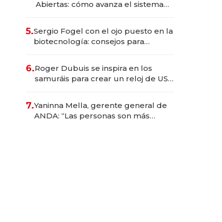
Abiertas: cómo avanza el sistema
financiero uruguayo
5.
Sergio Fogel con el ojo puesto en la
biotecnología: consejos para
emprendedores, oportunidades de
inversión y el rol de la IA
6.
Roger Dubuis se inspira en los
samuráis para crear un reloj de US$
384.000
7.
Yaninna Mella, gerente general de
ANDA: “Las personas son más
importantes que los problemas”