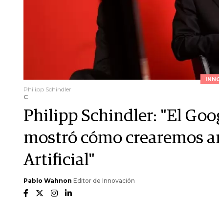
INN
Philipp Schindler
C
Philipp Schindler: "El Go
mostró cómo crearemos an
Artificial"
Pablo Wahnon
Editor de Innovación