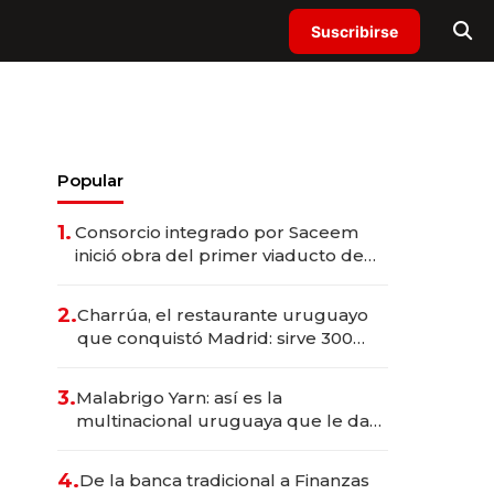
Suscribirse
Popular
1.
Consorcio integrado por Saceem
inició obra del primer viaducto de
los Accesos Este a Montevideo;
inversión total asciende a US$ 54
2.
Charrúa, el restaurante uruguayo
millones
que conquistó Madrid: sirve 300
cubiertos diarios, agota reservas
con un mes de anticipación y
3.
Malabrigo Yarn: así es la
prepara apertura
multinacional uruguaya que le da
de tejer al mundo
4.
De la banca tradicional a Finanzas