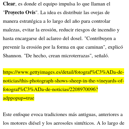
Clear
, es donde el equipo impulsa lo que llaman el
Proyecto Ovis
"
". La idea es distribuir las ovejas de
manera estratégica a lo largo del año para controlar
malezas, evitar la erosión, reducir riesgos de incendio y
hasta encargarse del aclareo del dosel. "Contribuyen a
prevenir la erosión por la forma en que caminan", explicó
Shannon. "De hecho, crean microterrazas", señaló.
https://www.gettyimages.es/detail/fotograf%C3%ADa-de-
noticias/this-photograph-shows-sheep-in-the-vineyards-of-
fotograf%C3%ADa-de-noticias/2208970096?
adppopup=true
Este enfoque evoca tradiciones más antiguas, anteriores a
los motores diésel y los aerosoles sintéticos. A lo largo de