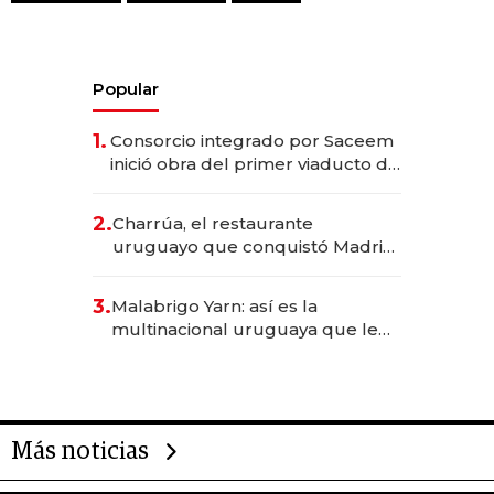
Popular
1.
Consorcio integrado por Saceem
inició obra del primer viaducto de
los Accesos Este a Montevideo;
inversión total asciende a US$ 54
2.
Charrúa, el restaurante
millones
uruguayo que conquistó Madrid:
sirve 300 cubiertos diarios, agota
reservas con un mes de
3.
Malabrigo Yarn: así es la
anticipación y prepara apertura
multinacional uruguaya que le
da de tejer al mundo
Más noticias