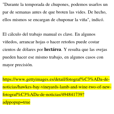
"Durante la temporada de chupones, podemos usarlos un
par de semanas antes de que broten las vides. De hecho,
ellos mismos se encargan de chuponar la viña", indicó.
El cálculo del trabajo manual es clave. En algunos
viñedos, arrancar hojas o hacer retoños puede costar
hectárea
cientos de dólares por
. Y resulta que las ovejas
pueden hacer ese mismo trabajo, en algunos casos con
mayor precisión.
https://www.gettyimages.es/detail/fotograf%C3%ADa-de-
noticias/hawkes-bay-vineyards-lamb-and-wine-two-of-new-
fotograf%C3%ADa-de-noticias/494841739?
adppopup=true