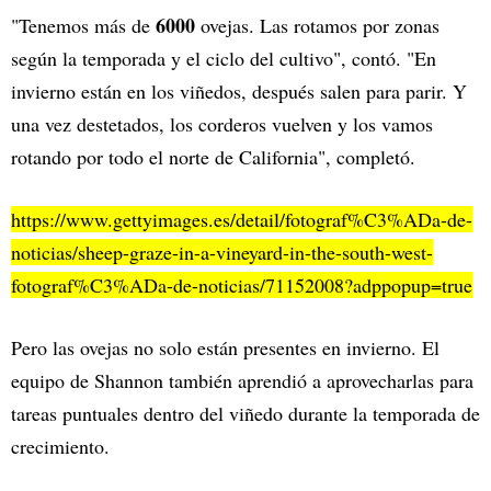
6000
"Tenemos más de
ovejas. Las rotamos por zonas
según la temporada y el ciclo del cultivo", contó. "En
invierno están en los viñedos, después salen para parir. Y
una vez destetados, los corderos vuelven y los vamos
rotando por todo el norte de California", completó.
https://www.gettyimages.es/detail/fotograf%C3%ADa-de-
noticias/sheep-graze-in-a-vineyard-in-the-south-west-
fotograf%C3%ADa-de-noticias/71152008?adppopup=true
Pero las ovejas no solo están presentes en invierno. El
equipo de Shannon también aprendió a aprovecharlas para
tareas puntuales dentro del viñedo durante la temporada de
crecimiento.