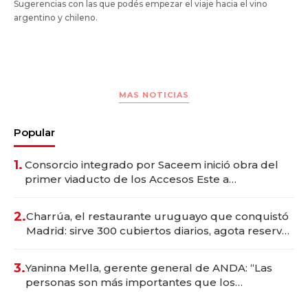
Sugerencias con las que podés empezar el viaje hacia el vino
argentino y chileno.
MAS NOTICIAS
Popular
1.
Consorcio integrado por Saceem inició obra del
primer viaducto de los Accesos Este a
Montevideo; inversión total asciende a US$ 54
millones
2.
Charrúa, el restaurante uruguayo que conquistó
Madrid: sirve 300 cubiertos diarios, agota reservas
con un mes de anticipación y prepara apertura
3.
Yaninna Mella, gerente general de ANDA: “Las
personas son más importantes que los
problemas”