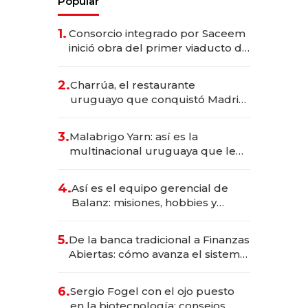
Popular
1.
Consorcio integrado por Saceem
inició obra del primer viaducto de
los Accesos Este a Montevideo;
inversión total asciende a US$ 54
2.
Charrúa, el restaurante
millones
uruguayo que conquistó Madrid:
sirve 300 cubiertos diarios, agota
reservas con un mes de
3.
Malabrigo Yarn: así es la
anticipación y prepara apertura
multinacional uruguaya que le
da de tejer al mundo
4.
Así es el equipo gerencial de
Balanz: misiones, hobbies y
metas para este año
5.
De la banca tradicional a Finanzas
Abiertas: cómo avanza el sistema
financiero uruguayo
6.
Sergio Fogel con el ojo puesto
en la biotecnología: consejos