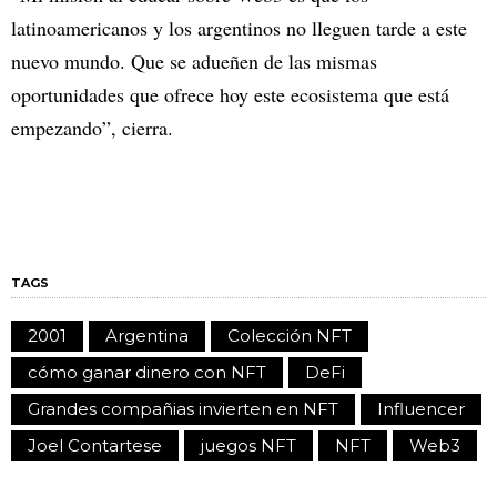
latinoamericanos y los argentinos no lleguen tarde a este
nuevo mundo. Que se adueñen de las mismas
oportunidades que ofrece hoy este ecosistema que está
empezando”, cierra.
TAGS
2001
Argentina
Colección NFT
cómo ganar dinero con NFT
DeFi
Grandes compañias invierten en NFT
Influencer
Joel Contartese
juegos NFT
NFT
Web3