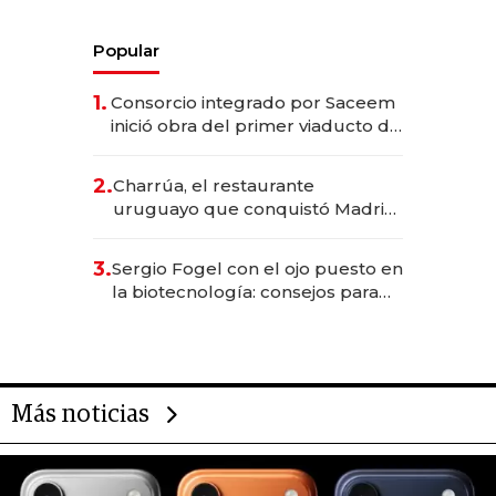
Popular
1.
Consorcio integrado por Saceem
inició obra del primer viaducto de
los Accesos Este a Montevideo;
inversión total asciende a US$ 54
2.
Charrúa, el restaurante
millones
uruguayo que conquistó Madrid:
sirve 300 cubiertos diarios, agota
reservas con un mes de
3.
Sergio Fogel con el ojo puesto en
anticipación y prepara apertura
la biotecnología: consejos para
emprendedores, oportunidades
de inversión y el rol de la IA
Más noticias