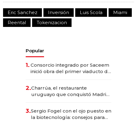
Eric Sanchez
Inversión
Luis Scola
Miami
Reental
Tokenizacion
Popular
1.
Consorcio integrado por Saceem
inició obra del primer viaducto de
los Accesos Este a Montevideo;
inversión total asciende a US$ 54
2.
Charrúa, el restaurante
millones
uruguayo que conquistó Madrid:
sirve 300 cubiertos diarios, agota
reservas con un mes de
3.
Sergio Fogel con el ojo puesto en
anticipación y prepara apertura
la biotecnología: consejos para
emprendedores, oportunidades
de inversión y el rol de la IA