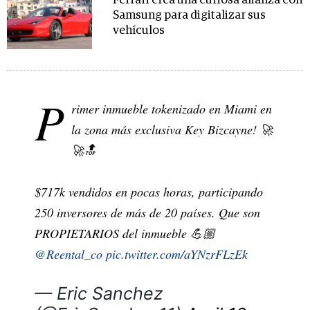
Ferrari crea una curiosa alianza con
Samsung para digitalizar sus
vehículos
P
rimer inmueble tokenizado en Miami en
la zona más exclusiva Key Bizcayne! 🚀
🚀🔝
$717k vendidos en pocas horas, participando
250 inversores de más de 20 países. Que son
PROPIETARIOS del inmueble 💪🏼
@Reental_co
pic.twitter.com/aYNzrFLzEk
— Eric Sanchez