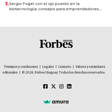
3.
Sergio Fogel con el ojo puesto en la
biotecnología: consejos para emprendedores,
oportunidades de inversión y el rol de la IA
Términos y condiciones
|
Legales
|
Contacto
|
Valores y estándares
editoriales
|
© 2026. Forbes Uruguay. Todos los derechos reservados.