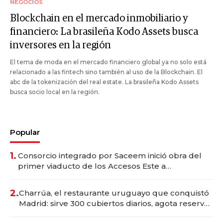
NEGOCIOS
Blockchain en el mercado inmobiliario y
financiero: La brasileña Kodo Assets busca
inversores en la región
El tema de moda en el mercado financiero global ya no solo está
relacionado a las fintech sino también al uso de la Blockchain. El
abc de la tokenización del real estate. La brasileña Kodo Assets
busca socio local en la región.
Popular
1.
Consorcio integrado por Saceem inició obra del
primer viaducto de los Accesos Este a
Montevideo; inversión total asciende a US$ 54
millones
2.
Charrúa, el restaurante uruguayo que conquistó
Madrid: sirve 300 cubiertos diarios, agota reservas
con un mes de anticipación y prepara apertura