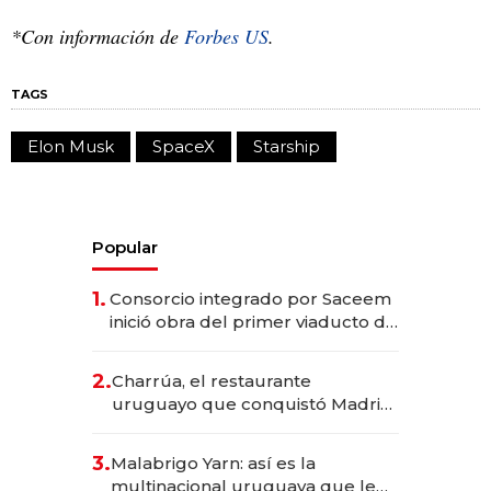
*Con información de
Forbes US
.
TAGS
Elon Musk
SpaceX
Starship
Popular
1.
Consorcio integrado por Saceem
inició obra del primer viaducto de
los Accesos Este a Montevideo;
inversión total asciende a US$ 54
2.
Charrúa, el restaurante
millones
uruguayo que conquistó Madrid:
sirve 300 cubiertos diarios, agota
reservas con un mes de
3.
Malabrigo Yarn: así es la
anticipación y prepara apertura
multinacional uruguaya que le