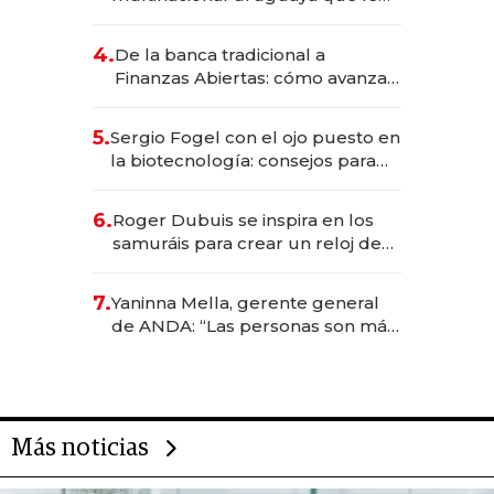
da de tejer al mundo
4.
De la banca tradicional a
Finanzas Abiertas: cómo avanza
el sistema financiero uruguayo
5.
Sergio Fogel con el ojo puesto en
la biotecnología: consejos para
emprendedores, oportunidades
de inversión y el rol de la IA
6.
Roger Dubuis se inspira en los
samuráis para crear un reloj de
US$ 384.000
7.
Yaninna Mella, gerente general
de ANDA: “Las personas son más
importantes que los problemas”
Más noticias