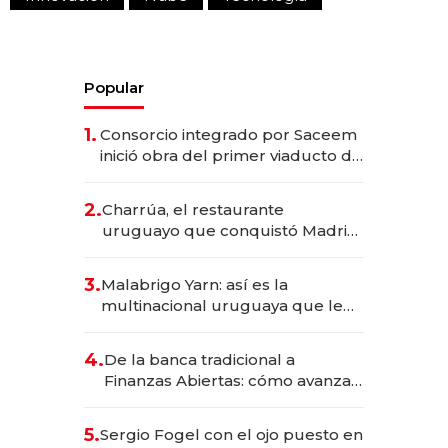
Popular
1.
Consorcio integrado por Saceem
inició obra del primer viaducto de
los Accesos Este a Montevideo;
inversión total asciende a US$ 54
2.
Charrúa, el restaurante
millones
uruguayo que conquistó Madrid:
sirve 300 cubiertos diarios, agota
reservas con un mes de
3.
Malabrigo Yarn: así es la
anticipación y prepara apertura
multinacional uruguaya que le
da de tejer al mundo
4.
De la banca tradicional a
Finanzas Abiertas: cómo avanza
el sistema financiero uruguayo
5.
Sergio Fogel con el ojo puesto en