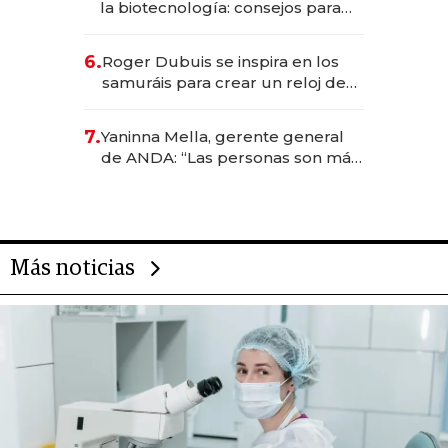
la biotecnología: consejos para
emprendedores, oportunidades
de inversión y el rol de la IA
6.
Roger Dubuis se inspira en los
samuráis para crear un reloj de
US$ 384.000
7.
Yaninna Mella, gerente general
de ANDA: “Las personas son más
importantes que los problemas”
Más noticias