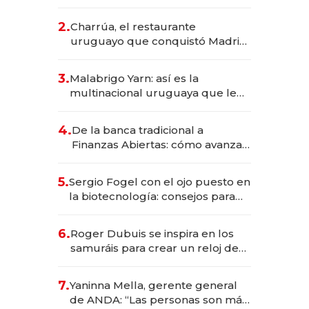
los Accesos Este a Montevideo;
inversión total asciende a US$ 54
2.
Charrúa, el restaurante
millones
uruguayo que conquistó Madrid:
sirve 300 cubiertos diarios, agota
reservas con un mes de
3.
Malabrigo Yarn: así es la
anticipación y prepara apertura
multinacional uruguaya que le
da de tejer al mundo
4.
De la banca tradicional a
Finanzas Abiertas: cómo avanza
el sistema financiero uruguayo
5.
Sergio Fogel con el ojo puesto en
la biotecnología: consejos para
emprendedores, oportunidades
de inversión y el rol de la IA
6.
Roger Dubuis se inspira en los
samuráis para crear un reloj de
US$ 384.000
7.
Yaninna Mella, gerente general
de ANDA: “Las personas son más