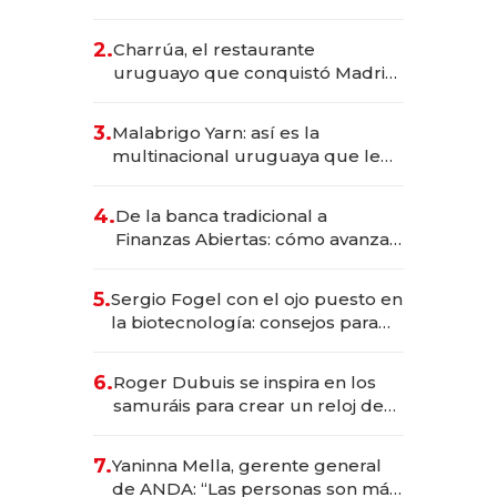
los Accesos Este a Montevideo;
inversión total asciende a US$ 54
2.
Charrúa, el restaurante
millones
uruguayo que conquistó Madrid:
sirve 300 cubiertos diarios, agota
reservas con un mes de
3.
Malabrigo Yarn: así es la
anticipación y prepara apertura
multinacional uruguaya que le
da de tejer al mundo
4.
De la banca tradicional a
Finanzas Abiertas: cómo avanza
el sistema financiero uruguayo
5.
Sergio Fogel con el ojo puesto en
la biotecnología: consejos para
emprendedores, oportunidades
de inversión y el rol de la IA
6.
Roger Dubuis se inspira en los
samuráis para crear un reloj de
US$ 384.000
7.
Yaninna Mella, gerente general
de ANDA: “Las personas son más