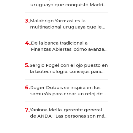
millones
uruguayo que conquistó Madrid:
sirve 300 cubiertos diarios, agota
reservas con un mes de
3.
Malabrigo Yarn: así es la
anticipación y prepara apertura
multinacional uruguaya que le
da de tejer al mundo
4.
De la banca tradicional a
Finanzas Abiertas: cómo avanza
el sistema financiero uruguayo
5.
Sergio Fogel con el ojo puesto en
la biotecnología: consejos para
emprendedores, oportunidades
de inversión y el rol de la IA
6.
Roger Dubuis se inspira en los
samuráis para crear un reloj de
US$ 384.000
7.
Yaninna Mella, gerente general
de ANDA: “Las personas son más
importantes que los problemas”