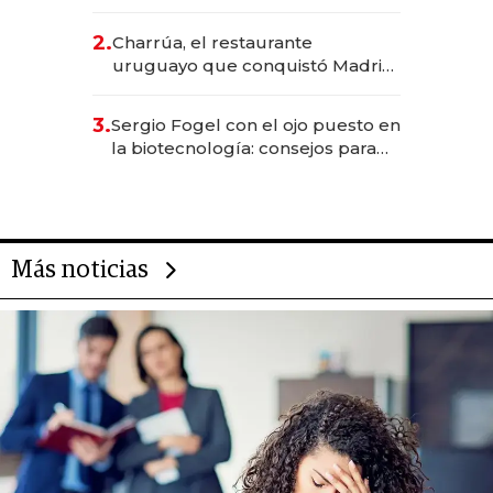
los Accesos Este a Montevideo;
inversión total asciende a US$ 54
2.
Charrúa, el restaurante
millones
uruguayo que conquistó Madrid:
sirve 300 cubiertos diarios, agota
reservas con un mes de
3.
Sergio Fogel con el ojo puesto en
anticipación y prepara apertura
la biotecnología: consejos para
emprendedores, oportunidades
de inversión y el rol de la IA
Más noticias