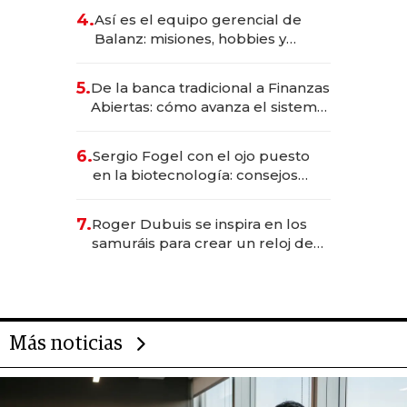
4.
Así es el equipo gerencial de
Balanz: misiones, hobbies y
metas para este año
5.
De la banca tradicional a Finanzas
Abiertas: cómo avanza el sistema
financiero uruguayo
6.
Sergio Fogel con el ojo puesto
en la biotecnología: consejos
para emprendedores,
oportunidades de inversión y el
7.
Roger Dubuis se inspira en los
rol de la IA
samuráis para crear un reloj de
US$ 384.000
Más noticias