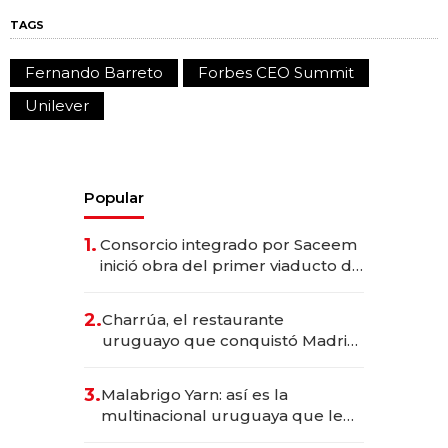
TAGS
Fernando Barreto
Forbes CEO Summit
Unilever
Popular
1.
Consorcio integrado por Saceem
inició obra del primer viaducto de
los Accesos Este a Montevideo;
inversión total asciende a US$ 54
2.
Charrúa, el restaurante
millones
uruguayo que conquistó Madrid:
sirve 300 cubiertos diarios, agota
reservas con un mes de
3.
Malabrigo Yarn: así es la
anticipación y prepara apertura
multinacional uruguaya que le
da de tejer al mundo