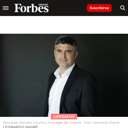
Suscribirse
LIDERAZGO
Fernando Barreto, country manager de Unilever. Foto: Leonardo Mainé.
LEONARDO MAINÉ.