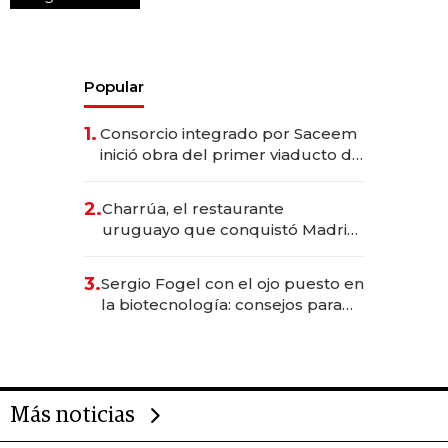
Popular
1.
Consorcio integrado por Saceem
inició obra del primer viaducto de
los Accesos Este a Montevideo;
inversión total asciende a US$ 54
2.
Charrúa, el restaurante
millones
uruguayo que conquistó Madrid:
sirve 300 cubiertos diarios, agota
reservas con un mes de
3.
Sergio Fogel con el ojo puesto en
anticipación y prepara apertura
la biotecnología: consejos para
emprendedores, oportunidades
de inversión y el rol de la IA
Más noticias