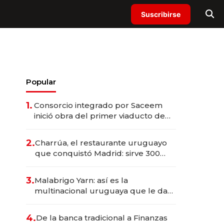
Suscribirse
Popular
1.
Consorcio integrado por Saceem
inició obra del primer viaducto de
los Accesos Este a Montevideo;
inversión total asciende a US$ 54
2.
Charrúa, el restaurante uruguayo
millones
que conquistó Madrid: sirve 300
cubiertos diarios, agota reservas
con un mes de anticipación y
3.
Malabrigo Yarn: así es la
prepara apertura
multinacional uruguaya que le da
de tejer al mundo
4.
De la banca tradicional a Finanzas