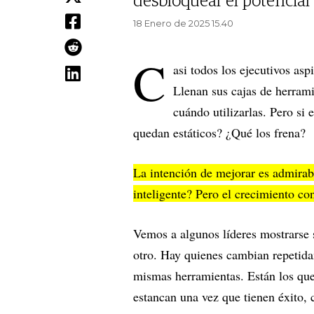
desbloquear el potencial
18 Enero de 2025 15.40
C
asi todos los ejecutivos as
Llenan sus cajas de herramie
cuándo utilizarlas. Pero si 
quedan estáticos? ¿Qué los frena?
La intención de mejorar es admirab
inteligente? Pero el crecimiento co
Vemos a algunos líderes mostrarse s
otro. Hay quienes cambian repetida
mismas herramientas. Están los que
estancan una vez que tienen éxito, 