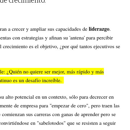
 de crecimiento.
liderazgo
piran a crecer y ampliar sus capacidades de
.
ntas con estrategias y afinan su 'antena' para percibir
el crecimiento es el objetivo, ¿por qué tantos ejecutivos se
le: ¿Quién no quiere ser mejor, más rápido y más
ntinuo es un desafío increíble.
u alto potencial en un contexto, sólo para decrecer en
mente de empresa para "empezar de cero", pero traen las
 comienzan sus carreras con ganas de aprender pero se
convirtiéndose en "sabelotodos" que se resisten a seguir