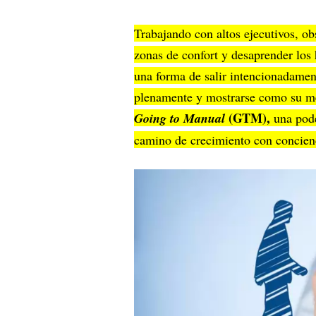
Trabajando con altos ejecutivos, ob
zonas de confort y desaprender los 
una forma de salir intencionadamen
plenamente y mostrarse como su me
(GTM),
Going to Manual
una pode
camino de crecimiento con concienc