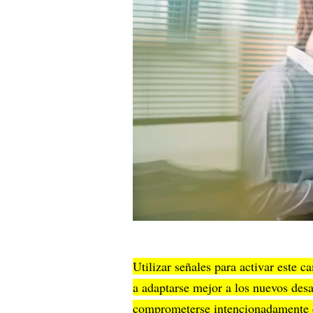
Utilizar señales para activar este c
a adaptarse mejor a los nuevos desa
comprometerse intencionadamente c