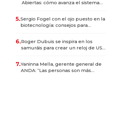
Abiertas: cómo avanza el sistema
financiero uruguayo
5.
Sergio Fogel con el ojo puesto en la
biotecnología: consejos para
emprendedores, oportunidades de
inversión y el rol de la IA
6.
Roger Dubuis se inspira en los
samuráis para crear un reloj de US$
384.000
7.
Yaninna Mella, gerente general de
ANDA: “Las personas son más
importantes que los problemas”