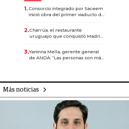
1.
Consorcio integrado por Saceem
inició obra del primer viaducto de
los Accesos Este a Montevideo;
inversión total asciende a US$ 54
2.
Charrúa, el restaurante
millones
uruguayo que conquistó Madrid:
sirve 300 cubiertos diarios, agota
reservas con un mes de
3.
Yaninna Mella, gerente general
anticipación y prepara apertura
de ANDA: “Las personas son más
importantes que los problemas”
Más noticias