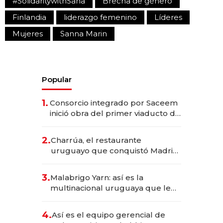
#SolidaritywithSana
Brecha de género
Finlandia
liderazgo femenino
Líderes
Mujeres
Sanna Marin
Popular
1.
Consorcio integrado por Saceem
inició obra del primer viaducto de
los Accesos Este a Montevideo;
inversión total asciende a US$ 54
2.
Charrúa, el restaurante
millones
uruguayo que conquistó Madrid:
sirve 300 cubiertos diarios, agota
reservas con un mes de
3.
Malabrigo Yarn: así es la
anticipación y prepara apertura
multinacional uruguaya que le
da de tejer al mundo
4.
Así es el equipo gerencial de