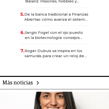
Balanz: misiones, hobbies y
metas para este año
5.
De la banca tradicional a Finanzas
Abiertas: cómo avanza el sistema
financiero uruguayo
6.
Sergio Fogel con el ojo puesto
en la biotecnología: consejos
para emprendedores,
oportunidades de inversión y el
7.
Roger Dubuis se inspira en los
rol de la IA
samuráis para crear un reloj de
US$ 384.000
Más noticias