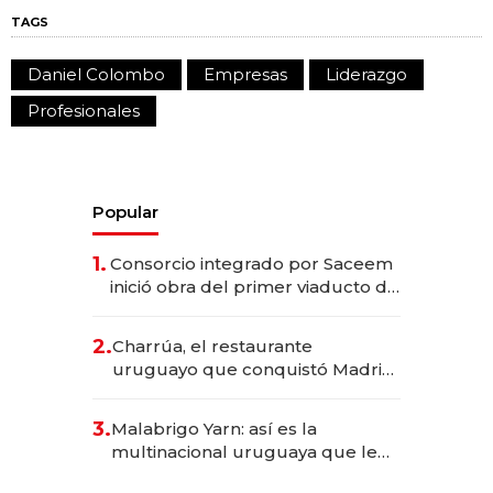
TAGS
Daniel Colombo
Empresas
Liderazgo
Profesionales
Popular
1.
Consorcio integrado por Saceem
inició obra del primer viaducto de
los Accesos Este a Montevideo;
inversión total asciende a US$ 54
2.
Charrúa, el restaurante
millones
uruguayo que conquistó Madrid:
sirve 300 cubiertos diarios, agota
reservas con un mes de
3.
Malabrigo Yarn: así es la
anticipación y prepara apertura
multinacional uruguaya que le
da de tejer al mundo