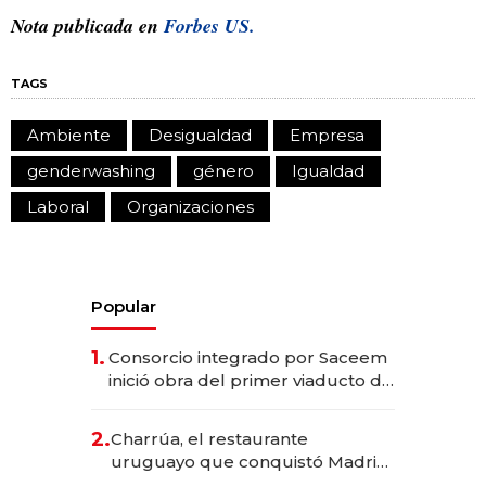
Nota publicada en
Forbes US.
TAGS
Ambiente
Desigualdad
Empresa
genderwashing
género
Igualdad
Laboral
Organizaciones
Popular
1.
Consorcio integrado por Saceem
inició obra del primer viaducto de
los Accesos Este a Montevideo;
inversión total asciende a US$ 54
2.
Charrúa, el restaurante
millones
uruguayo que conquistó Madrid:
sirve 300 cubiertos diarios, agota