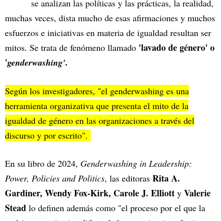
se analizan las políticas y las prácticas, la realidad,
muchas veces, dista mucho de esas afirmaciones y muchos
esfuerzos e iniciativas en materia de igualdad resultan ser
'lavado de género' o
mitos. Se trata de fenómeno llamado
'
.
genderwashing'
Según los investigadores, "el genderwashing es una
herramienta organizativa que presenta el mito de la
igualdad de género en las organizaciones a través del
discurso y por escrito".
En su libro de 2024,
Genderwashing in Leadership:
Rita A.
Power, Policies and Politics
, las editoras
Gardiner, Wendy Fox-Kirk, Carole J. Elliott
Valerie
y
Stead
lo
definen además como "el proceso por el que la