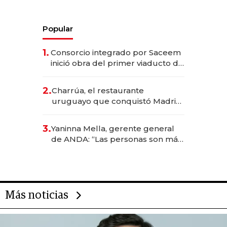
Popular
1.
Consorcio integrado por Saceem
inició obra del primer viaducto de
los Accesos Este a Montevideo;
inversión total asciende a US$ 54
2.
Charrúa, el restaurante
millones
uruguayo que conquistó Madrid:
sirve 300 cubiertos diarios, agota
reservas con un mes de
3.
Yaninna Mella, gerente general
anticipación y prepara apertura
de ANDA: “Las personas son más
importantes que los problemas”
Más noticias