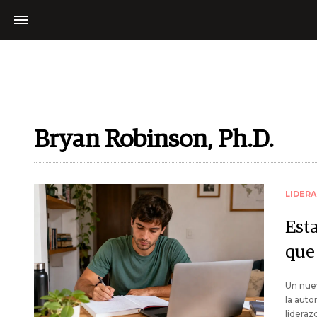
Bryan Robinson, Ph.D.
LIDER
Est
que
Un nuev
la auto
lideraz