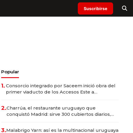
Suscribirse
Popular
1.
Consorcio integrado por Saceem inició obra del
primer viaducto de los Accesos Este a
Montevideo; inversión total asciende a US$ 54
millones
2.
Charrúa, el restaurante uruguayo que
conquistó Madrid: sirve 300 cubiertos diarios,
agota reservas con un mes de anticipación y
prepara apertura
3.
Malabrigo Yarn: así es la multinacional uruguaya