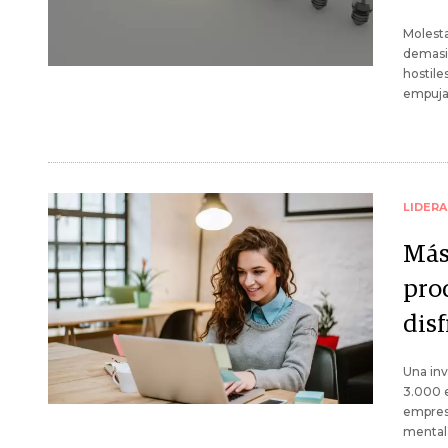
Molesta
demasia
hostile
empuja 
LIDER
Más
prod
disf
Una inv
3.000 e
empresa
mental 