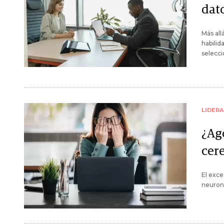
dat
Más all
habilid
selecci
LIDER
¿Ag
cere
El exce
neurona