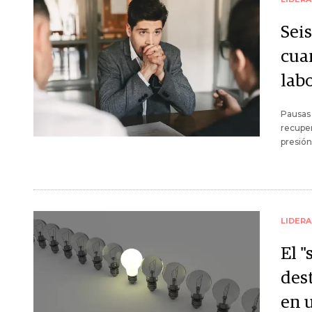
Sei
cua
lab
Pausas 
recuper
presión
LIDER
El "
dest
en u