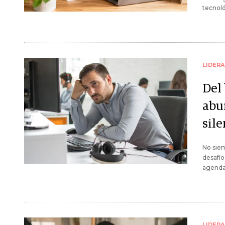
tecnoló
LIDER
Del 
abu
sil
No siem
desafío
agenda
LIDER