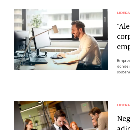
LIDER
"Al
cor
emp
Empres
donde m
sostene
LIDER
Nego
adi