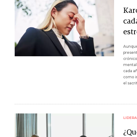
Kar
cad
est
Aunque 
present
crónic
mentale
cada añ
como in
el sacri
LIDER
¿Qu