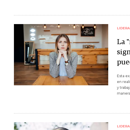
LIDER
La 
sig
pue
Esta ex
en real
y traba
manera 
LIDER