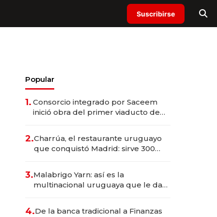
Suscribirse
Popular
1.
Consorcio integrado por Saceem
inició obra del primer viaducto de
los Accesos Este a Montevideo;
inversión total asciende a US$ 54
2.
Charrúa, el restaurante uruguayo
millones
que conquistó Madrid: sirve 300
cubiertos diarios, agota reservas
con un mes de anticipación y
3.
Malabrigo Yarn: así es la
prepara apertura
multinacional uruguaya que le da
de tejer al mundo
4.
De la banca tradicional a Finanzas