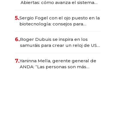
Abiertas: cómo avanza el sistema
financiero uruguayo
5.
Sergio Fogel con el ojo puesto en la
biotecnología: consejos para
emprendedores, oportunidades de
inversión y el rol de la IA
6.
Roger Dubuis se inspira en los
samuráis para crear un reloj de US$
384.000
7.
Yaninna Mella, gerente general de
ANDA: “Las personas son más
importantes que los problemas”