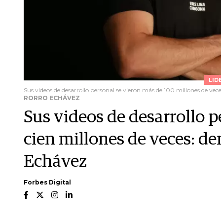
LID
Sus videos de desarrollo personal se vieron más de 100 millones de vece
RORRO ECHÁVEZ
Sus videos de desarrollo p
cien millones de veces: d
Echávez
Forbes Digital