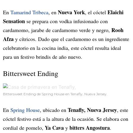
Nueva York
Elaichi
En
Tamarind Tribeca
, en
, el cóctel
Sensation
se prepara con vodka infusionado con
Rooh
cardamomo, jarabe de cardamomo verde y negro,
Afza
y cítricos. Dado que el cardamomo es un ingrediente
celebratorio en la cocina india, este cóctel resulta ideal
para un festivo brindis de año nuevo.
Bittersweet Ending
Bittersweet Ending de Spring House en Tenafly, Nueva Jersey.
Tenafly, Nueva Jersey
En
Spring House
, ubicado en
, este
cóctel festivo está a la altura de la ocasión. Se elabora con
Ya Cava
bitters Angostura
cordial de pomelo,
y
.