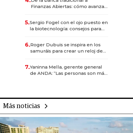
4.
De la banca tradicional a
Finanzas Abiertas: cómo avanza
el sistema financiero uruguayo
5.
Sergio Fogel con el ojo puesto en
la biotecnología: consejos para
emprendedores, oportunidades
de inversión y el rol de la IA
6.
Roger Dubuis se inspira en los
samuráis para crear un reloj de
US$ 384.000
7.
Yaninna Mella, gerente general
de ANDA: “Las personas son más
importantes que los problemas”
Más noticias