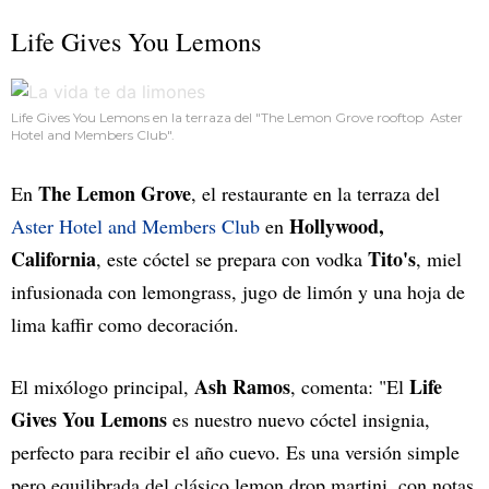
Life Gives You Lemons
Life Gives You Lemons en la terraza del "The Lemon Grove rooftop Aster
Hotel and Members Club".
The Lemon Grove
En
, el restaurante en la terraza del
Hollywood,
Aster Hotel and Members Club
en
California
Tito's
, este cóctel se prepara con vodka
, miel
infusionada con lemongrass, jugo de limón y una hoja de
lima kaffir como decoración.
Ash Ramos
Life
El mixólogo principal,
, comenta: "El
Gives You Lemons
es nuestro nuevo cóctel insignia,
perfecto para recibir el año cuevo. Es una versión simple
pero equilibrada del clásico lemon drop martini, con notas