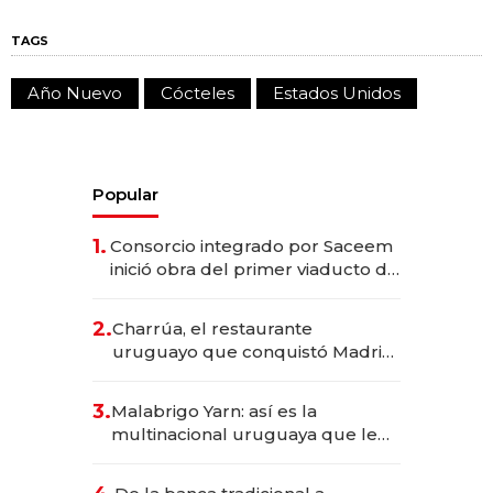
TAGS
Año Nuevo
Cócteles
Estados Unidos
Popular
1.
Consorcio integrado por Saceem
inició obra del primer viaducto de
los Accesos Este a Montevideo;
inversión total asciende a US$ 54
2.
Charrúa, el restaurante
millones
uruguayo que conquistó Madrid:
sirve 300 cubiertos diarios, agota
reservas con un mes de
3.
Malabrigo Yarn: así es la
anticipación y prepara apertura
multinacional uruguaya que le
da de tejer al mundo