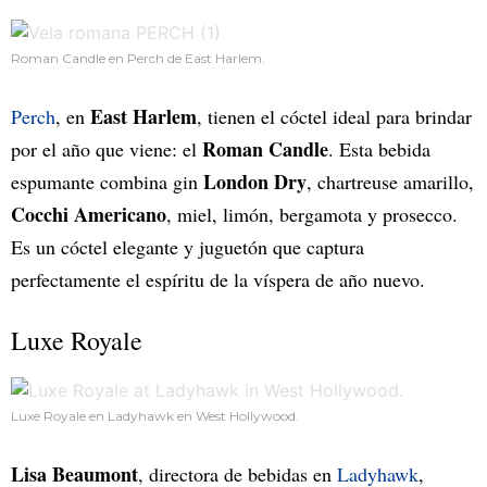
Roman Candle en Perch de East Harlem.
East Harlem
Perch
, en
, tienen el cóctel ideal para brindar
Roman Candle
por el año que viene: el
. Esta bebida
London Dry
espumante combina gin
, chartreuse amarillo,
Cocchi Americano
, miel, limón, bergamota y prosecco.
Es un cóctel elegante y juguetón que captura
perfectamente el espíritu de la víspera de año nuevo.
Luxe Royale
Luxe Royale en Ladyhawk en West Hollywood.
Lisa Beaumont
, directora de bebidas en
Ladyhawk
,