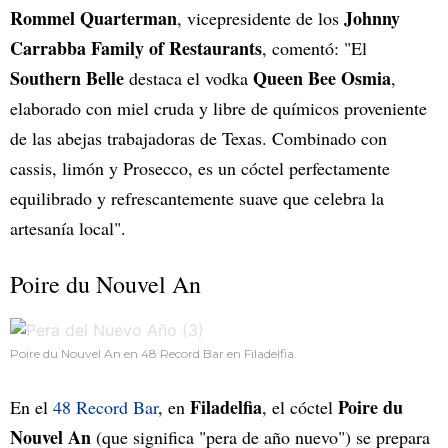
Rommel Quarterman
Johnny
, vicepresidente de los
Carrabba Family of Restaurants
, comentó: "El
Southern Belle
Queen Bee Osmia
destaca el vodka
,
elaborado con miel cruda y libre de químicos proveniente
de las abejas trabajadoras de Texas. Combinado con
cassis, limón y Prosecco, es un cóctel perfectamente
equilibrado y refrescantemente suave que celebra la
artesanía local".
Poire du Nouvel An
Poire du Nouvel An en 48 Record Bar en Filadelfia.
Filadelfia
Poire du
En el
48 Record Bar
, en
, el cóctel
Nouvel An
(que significa "pera de año nuevo") se prepara