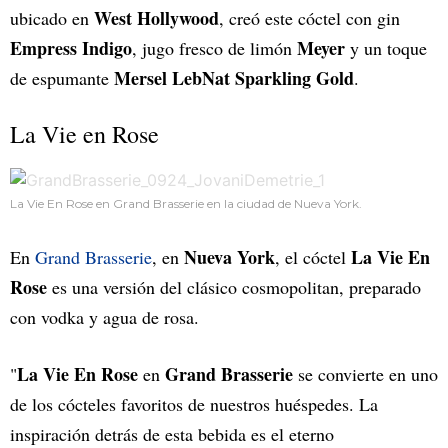
West Hollywood
ubicado en
, creó este cóctel con gin
Empress Indigo
Meyer
, jugo fresco de limón
y un toque
Mersel LebNat Sparkling Gold
de espumante
.
La Vie en Rose
La Vie En Rose en Grand Brasserie en la ciudad de Nueva York.
Nueva York
La Vie En
En
Grand Brasserie
, en
, el cóctel
Rose
es una versión del clásico cosmopolitan, preparado
con vodka y agua de rosa.
La Vie En Rose
Grand Brasserie
"
en
se convierte en uno
de los cócteles favoritos de nuestros huéspedes. La
inspiración detrás de esta bebida es el eterno