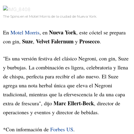
The Spins en el Motel Morris de la ciudad de Nueva York.
Nueva York
En
Motel Morris
, en
, este cóctel se prepara
Suze
Velvet Falernum
Prosecco
con gin,
,
y
.
"Es una versión festiva del clásico Negroni, con gin, Suze
y burbujas. La combinación es ligera, celebratoria y llena
de chispa, perfecta para recibir el año nuevo. El Suze
agrega una nota herbal única que eleva el Negroni
tradicional, mientras que la efervescencia le da una capa
Marc Ellert-Beck
extra de frescura", dijo
, director de
operaciones y eventos y director de bebidas.
*Con información de
Forbes US
.