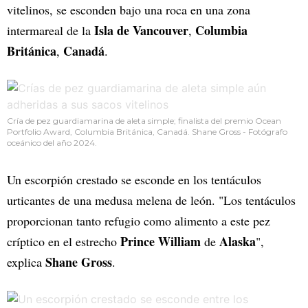
vitelinos, se esconden bajo una roca en una zona
Isla de Vancouver
Columbia
intermareal de la
,
Británica
Canadá
,
.
Cría de pez guardiamarina de aleta simple; finalista del premio Ocean
Portfolio Award, Columbia Británica, Canadá. Shane Gross - Fotógrafo
oceánico del año 2024.
Un escorpión crestado se esconde en los tentáculos
urticantes de una medusa melena de león. "Los tentáculos
proporcionan tanto refugio como alimento a este pez
Prince William
Alaska
críptico en el estrecho
de
",
Shane Gross
explica
.