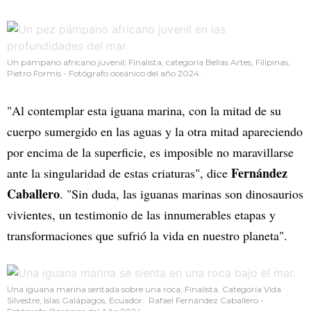
Un pámpano africano juvenil; Finalista, categoría Bellas Artes, Filipinas,
Pietro Formis - Fotógrafo oceánico del año 2024.
"Al contemplar esta iguana marina, con la mitad de su
cuerpo sumergido en las aguas y la otra mitad apareciendo
por encima de la superficie, es imposible no maravillarse
Fernández
ante la singularidad de estas criaturas", dice
Caballero
. "Sin duda, las iguanas marinas son dinosaurios
vivientes, un testimonio de las innumerables etapas y
transformaciones que sufrió la vida en nuestro planeta".
Una iguana marina sentada sobre una roca; Finalista, Categoría Vida
Silvestre, Islas Galápagos, Ecuador. Rafael Fernández Caballero -