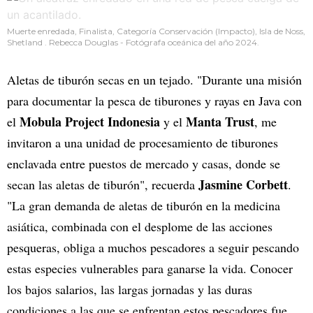
Muerte enredada, Finalista, Categoría Conservación (Impacto), Isla de Noss,
Shetland . Rebecca Douglas - Fotógrafa oceánica del año 2024.
Aletas de tiburón secas en un tejado. "Durante una misión
para documentar la pesca de tiburones y rayas en Java con
Mobula Project Indonesia
Manta Trust
el
y el
, me
invitaron a una unidad de procesamiento de tiburones
enclavada entre puestos de mercado y casas, donde se
Jasmine Corbett
secan las aletas de tiburón", recuerda
.
"La gran demanda de aletas de tiburón en la medicina
asiática, combinada con el desplome de las acciones
pesqueras, obliga a muchos pescadores a seguir pescando
estas especies vulnerables para ganarse la vida. Conocer
los bajos salarios, las largas jornadas y las duras
condiciones a las que se enfrentan estos pescadores fue