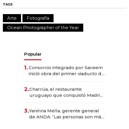
TAGS
Arte
Fotografía
Ocean Photographer of the Year
Popular
1.
Consorcio integrado por Saceem
inició obra del primer viaducto de
los Accesos Este a Montevideo;
inversión total asciende a US$ 54
2.
Charrúa, el restaurante
millones
uruguayo que conquistó Madrid:
sirve 300 cubiertos diarios, agota
reservas con un mes de
3.
Yaninna Mella, gerente general
anticipación y prepara apertura
de ANDA: “Las personas son más
importantes que los problemas”