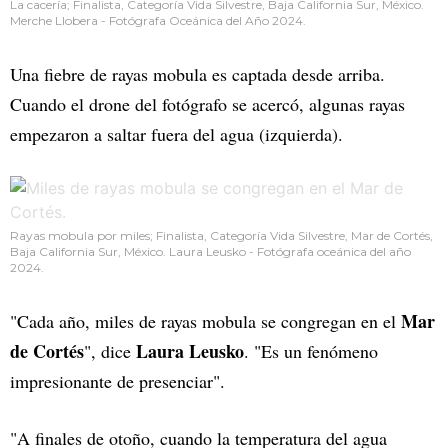
La cacería; Finalista, Categoría Vida Silvestre, Baja California Sur, México.
Merche Llobera - Fotógrafa Oceánica del Año 2024.
Una fiebre de rayas mobula es captada desde arriba.
Cuando el drone del fotógrafo se acercó, algunas rayas
empezaron a saltar fuera del agua (izquierda).
Rayas mobula por miles; Finalista, Categoría Vida Silvestre, Mar de Cortés,
Baja California Sur, México. Laura Leusko - Fotógrafa oceánica del año
2024.
Mar
"Cada año, miles de rayas mobula se congregan en el
de Cortés
Laura Leusko
", dice
. "Es un fenómeno
impresionante de presenciar".
"A finales de otoño, cuando la temperatura del agua