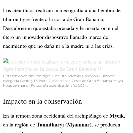
Los científicos realizan una ecografía a una hembra de
tiburón tigre frente a la costa de Gran Bahama.
Descubrieron que estaba preñada y le insertaron en el
útero un innovador dispositivo llamado marca de
nacimiento que no daña ni a la madre ni a las crías.
Ultrasonido en tiburón tigre, Finalista, Premio Conexión Humana:
categoría Gente y Planeta Océano en la Costa de Gran Bahama. Anya
Houppermans - Fotógrafa oceánica del año 2024.
Impacto en la conservación
Myeik
En la remota zona occidental del archipiélago de
,
Tanintharyi
Myanmar
en la región de
(
), se producen