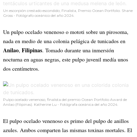
Un escorpión crestado escondido; Finalista, Premio Ocean Portfolio. Shane
Gross - Fotógrafo oceánico del año 2024.
Un pulpo ocelado venenoso o mototi sobre un pirosoma,
nada en medio de una colonia pelágica de tunicados en
Anilao
Filipinas
,
. Tomado durante una inmersión
nocturna en aguas negras, este pulpo juvenil medía unos
dos centímetros.
Pulpo ocelado venenoso, finalista del premio Ocean Portfolio Award de
Anilao (Filipinas). Katherine Lu - Fotógrafa oceánica del año 2024.
El pulpo ocelado venenoso es primo del pulpo de anillos
azules. Ambos comparten las mismas toxinas mortales. El