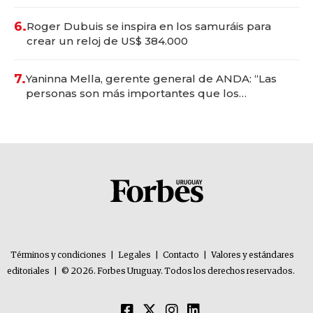
oportunidades de inversión y el rol de la IA
6.
Roger Dubuis se inspira en los samuráis para
crear un reloj de US$ 384.000
7.
Yaninna Mella, gerente general de ANDA: “Las
personas son más importantes que los
problemas”
Términos y condiciones
|
Legales
|
Contacto
|
Valores y estándares
editoriales
|
© 2026. Forbes Uruguay. Todos los derechos reservados.