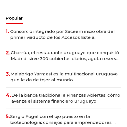
Popular
1.
Consorcio integrado por Saceem inició obra del
primer viaducto de los Accesos Este a
Montevideo; inversión total asciende a US$ 54
millones
2.
Charrúa, el restaurante uruguayo que conquistó
Madrid: sirve 300 cubiertos diarios, agota reservas
con un mes de anticipación y prepara apertura
3.
Malabrigo Yarn: así es la multinacional uruguaya
que le da de tejer al mundo
4.
De la banca tradicional a Finanzas Abiertas: cómo
avanza el sistema financiero uruguayo
5.
Sergio Fogel con el ojo puesto en la
biotecnología: consejos para emprendedores,