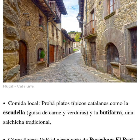
Rupit - Cataluña.
Comida local: Probá platos típicos catalanes como la
escudella
butifarra
(guiso de carne y verduras) y la
, una
salchicha tradicional.
Barcelona-El Prat
Cómo llegar: Volá al aeropuerto de
.