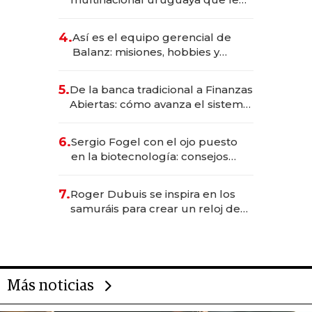
da de tejer al mundo
4.
Así es el equipo gerencial de
Balanz: misiones, hobbies y
metas para este año
5.
De la banca tradicional a Finanzas
Abiertas: cómo avanza el sistema
financiero uruguayo
6.
Sergio Fogel con el ojo puesto
en la biotecnología: consejos
para emprendedores,
oportunidades de inversión y el
7.
Roger Dubuis se inspira en los
rol de la IA
samuráis para crear un reloj de
US$ 384.000
Más noticias