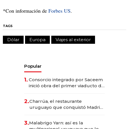
*Con información de
Forbes US
.
TAGS
Dólar
Europa
Viajes al exterior
Popular
1.
Consorcio integrado por Saceem
inició obra del primer viaducto de
los Accesos Este a Montevideo;
inversión total asciende a US$ 54
2.
Charrúa, el restaurante
millones
uruguayo que conquistó Madrid:
sirve 300 cubiertos diarios, agota
reservas con un mes de
3.
Malabrigo Yarn: así es la
anticipación y prepara apertura
multinacional uruguaya que le