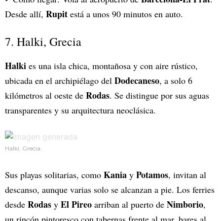
Rupit
Desde allí,
está a unos 90 minutos en auto.
7. Halki, Grecia
Halki
es una isla chica, montañosa y con aire rústico,
Dodecaneso
ubicada en el archipiélago del
, a solo 6
Rodas
kilómetros al oeste de
. Se distingue por sus aguas
transparentes y su arquitectura neoclásica.
Halki, Grecia.
Kania
Potamos
Sus playas solitarias, como
y
, invitan al
descanso, aunque varias solo se alcanzan a pie. Los ferries
Rodas
El Pireo
Nimborio
desde
y
arriban al puerto de
,
un rincón pintoresco con tabernas frente al mar, bares al