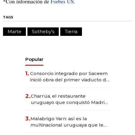
*Con información de
Forbes US.
TAGS
Marte
Sotheby's
Tierra
Popular
1.
Consorcio integrado por Saceem
inició obra del primer viaducto de
los Accesos Este a Montevideo;
inversión total asciende a US$ 54
2.
Charrúa, el restaurante
millones
uruguayo que conquistó Madrid:
sirve 300 cubiertos diarios, agota
reservas con un mes de
3.
Malabrigo Yarn: así es la
anticipación y prepara apertura
multinacional uruguaya que le
da de tejer al mundo