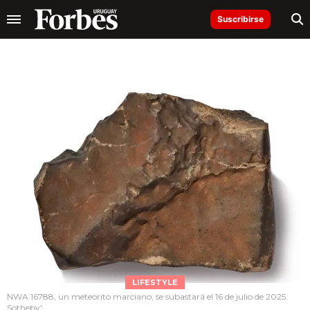
Suscribirse
LIFESTYLE
NWA 16788, un meteorito marciano, se subastará el 16 de julio de 2025.
Sotheby'