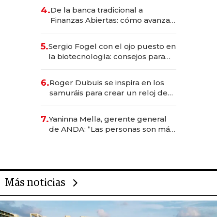
4.
De la banca tradicional a
Finanzas Abiertas: cómo avanza
el sistema financiero uruguayo
5.
Sergio Fogel con el ojo puesto en
la biotecnología: consejos para
emprendedores, oportunidades
de inversión y el rol de la IA
6.
Roger Dubuis se inspira en los
samuráis para crear un reloj de
US$ 384.000
7.
Yaninna Mella, gerente general
de ANDA: “Las personas son más
importantes que los problemas”
Más noticias