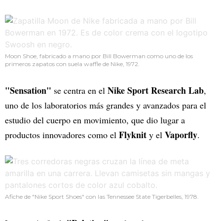
Moon Shoe, fabricado a mano por Bill Bowerman como uno de los
primeros zapatos con suela waffle de Nike, 1972.
"Sensation"
Nike Sport Research Lab
se centra en el
,
uno de los laboratorios más grandes y avanzados para el
estudio del cuerpo en movimiento, que dio lugar a
Flyknit
Vaporfly
productos innovadores como el
y el
.
Afiche de "Nike Sport Shoes" con las Tennessee State Tigerbelles, 1978.