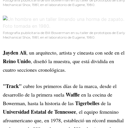
Fotografía publicitaria de Bill Bowerman en su taller de prototipos de Early
Mechanical Shox, 1981, en el laboratorio de Eugene, 1980.
Fotografía publicitaria de Bill Bowerman en su taller de prototipos de Early
Mechanical Shox, 1981, en el laboratorio de Eugene, 1980.
Jayden Ali
, un arquitecto, artista y cineasta con sede en el
Reino Unido
, diseñó la muestra, que está dividida en
cuatro secciones cronológicas.
"Track"
cubre los primeros días de la marca, desde el
Waffle
desarrollo de la primera suela
en la cocina de
Tigerbelles
Bowerman, hasta la historia de las
de la
Universidad Estatal de Tennessee
, el equipo femenino
afroamericano que, en 1978, estableció un récord mundial