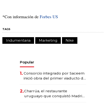
*Con información de
Forbes US
TAGS
Indumentaria
Marketing
Nike
Popular
1.
Consorcio integrado por Saceem
inició obra del primer viaducto de
los Accesos Este a Montevideo;
inversión total asciende a US$ 54
2.
Charrúa, el restaurante
millones
uruguayo que conquistó Madrid:
sirve 300 cubiertos diarios, agota
reservas con un mes de