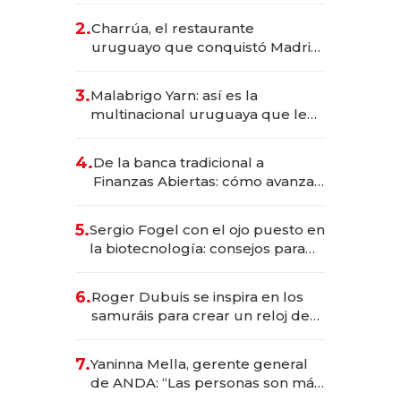
inversión total asciende a US$ 54
2.
Charrúa, el restaurante
millones
uruguayo que conquistó Madrid:
sirve 300 cubiertos diarios, agota
reservas con un mes de
3.
Malabrigo Yarn: así es la
anticipación y prepara apertura
multinacional uruguaya que le
da de tejer al mundo
4.
De la banca tradicional a
Finanzas Abiertas: cómo avanza
el sistema financiero uruguayo
5.
Sergio Fogel con el ojo puesto en
la biotecnología: consejos para
emprendedores, oportunidades
de inversión y el rol de la IA
6.
Roger Dubuis se inspira en los
samuráis para crear un reloj de
US$ 384.000
7.
Yaninna Mella, gerente general
de ANDA: “Las personas son más