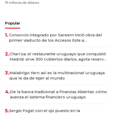
19 millones de dólares.
Popular
1.
Consorcio integrado por Saceem inició obra del
primer viaducto de los Accesos Este a
Montevideo; inversión total asciende a US$ 54
millones
2.
Charrúa, el restaurante uruguayo que conquistó
Madrid: sirve 300 cubiertos diarios, agota reservas
con un mes de anticipación y prepara apertura
3.
Malabrigo Yarn: así es la multinacional uruguaya
que le da de tejer al mundo
4.
De la banca tradicional a Finanzas Abiertas: cómo
avanza el sistema financiero uruguayo
5.
Sergio Fogel con el ojo puesto en la