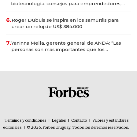
biotecnología: consejos para emprendedores,
oportunidades de inversión y el rol de la IA
6.
Roger Dubuis se inspira en los samuráis para
crear un reloj de US$ 384.000
7.
Yaninna Mella, gerente general de ANDA: “Las
personas son más importantes que los
problemas”
Términos y condiciones
|
Legales
|
Contacto
|
Valores y estándares
editoriales
|
© 2026. Forbes Uruguay. Todos los derechos reservados.