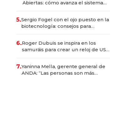
Abiertas: cómo avanza el sistema
financiero uruguayo
5.
Sergio Fogel con el ojo puesto en la
biotecnología: consejos para
emprendedores, oportunidades de
inversión y el rol de la IA
6.
Roger Dubuis se inspira en los
samuráis para crear un reloj de US$
384.000
7.
Yaninna Mella, gerente general de
ANDA: “Las personas son más
importantes que los problemas”