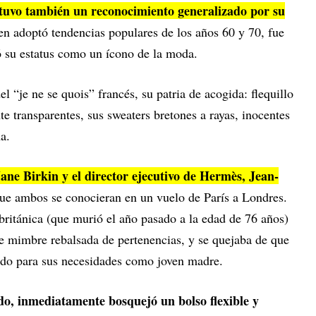
tuvo también un reconocimiento generalizado por su
ien adoptó tendencias populares de los años 60 y 70, fue
có su estatus como un ícono de la moda.
l “je ne se quois” francés, su patria de acogida: flequillo
te transparentes, sus sweaters bretones a rayas, inocentes
a.
ane Birkin y el director ejecutivo de Hermès, Jean-
que ambos se conocieran en un vuelo de París a Londres.
británica (que murió el año pasado a la edad de 76 años)
de mimbre rebalsada de pertenencias, y se quejaba de que
ado para sus necesidades como joven madre.
o, inmediatamente bosquejó un bolso flexible y