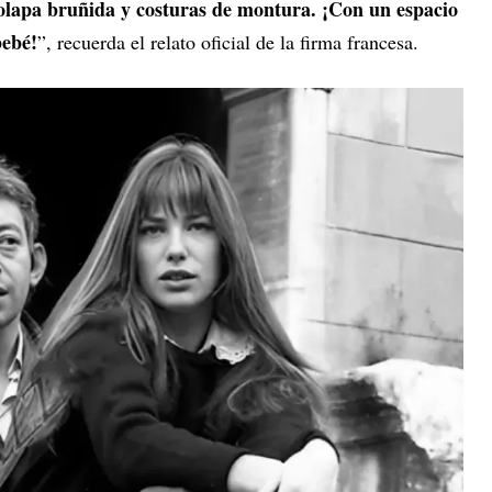
solapa bruñida y costuras de montura. ¡Con un espacio
bebé!
”, recuerda el relato oficial de la firma francesa.