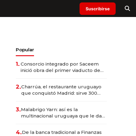
Suscribirse
Popular
1.
Consorcio integrado por Saceem
inició obra del primer viaducto de
los Accesos Este a Montevideo;
inversión total asciende a US$ 54
2.
Charrúa, el restaurante uruguayo
millones
que conquistó Madrid: sirve 300
cubiertos diarios, agota reservas
con un mes de anticipación y
3.
Malabrigo Yarn: así es la
prepara apertura
multinacional uruguaya que le da
de tejer al mundo
4.
De la banca tradicional a Finanzas