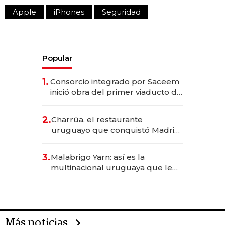
Apple
iPhones
Seguridad
Popular
1.
Consorcio integrado por Saceem
inició obra del primer viaducto de
los Accesos Este a Montevideo;
inversión total asciende a US$ 54
2.
Charrúa, el restaurante
millones
uruguayo que conquistó Madrid:
sirve 300 cubiertos diarios, agota
reservas con un mes de
3.
Malabrigo Yarn: así es la
anticipación y prepara apertura
multinacional uruguaya que le
da de tejer al mundo
Más noticias